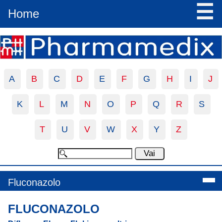
☰
Home
A
B
C
D
E
F
G
H
I
J
K
L
M
N
O
P
Q
R
S
T
U
V
W
X
Y
Z
Fluconazolo
FLUCONAZOLO