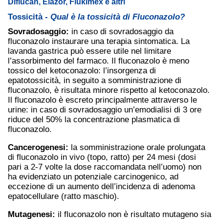
Diflucan, Elazor, Flukimex e altri
Tossicità -
Qual è la tossicità di Fluconazolo?
Sovradosaggio:
in caso di sovradosaggio da
fluconazolo instaurare una terapia sintomatica. La
lavanda gastrica può essere utile nel limitare
l’assorbimento del farmaco. Il fluconazolo è meno
tossico del ketoconazolo: l’insorgenza di
epatotossicità, in seguito a somministrazione di
fluconazolo, è risultata minore rispetto al ketoconazolo.
Il fluconazolo è escreto principalmente attraverso le
urine: in caso di sovradosaggio un’emodialisi di 3 ore
riduce del 50% la concentrazione plasmatica di
fluconazolo.
Cancerogenesi:
la somministrazione orale prolungata
di fluconazolo in vivo (topo, ratto) per 24 mesi (dosi
pari a 2-7 volte la dose raccomandata nell’uomo) non
ha evidenziato un potenziale carcinogenico, ad
eccezione di un aumento dell’incidenza di adenoma
epatocellulare (ratto maschio).
Mutagenesi:
il fluconazolo non è risultato mutageno sia