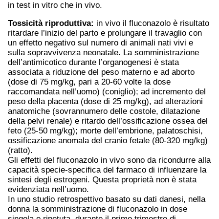
in test in vitro che in vivo.
Tossicità riproduttiva:
in vivo il fluconazolo è risultato
ritardare l’inizio del parto e prolungare il travaglio con
un effetto negativo sul numero di animali nati vivi e
sulla sopravvivenza neonatale. La somministrazione
dell’antimicotico durante l’organogenesi è stata
associata a riduzione del peso materno e ad aborto
(dose di 75 mg/kg, pari a 20-60 volte la dose
raccomandata nell’uomo) (coniglio); ad incremento del
peso della placenta (dose di 25 mg/kg), ad alterazioni
anatomiche (sovrannumero delle costole, dilatazione
della pelvi renale) e ritardo dell’ossificazione ossea del
feto (25-50 mg/kg); morte dell’embrione, palatoschisi,
ossificazione anomala del cranio fetale (80-320 mg/kg)
(ratto).
Gli effetti del fluconazolo in vivo sono da ricondurre alla
capacità specie-specifica del farmaco di influenzare la
sintesi degli estrogeni. Questa proprietà non è stata
evidenziata nell’uomo.
In uno studio retrospettivo basato su dati danesi, nella
donna la somministrazione di fluconazolo in dose
singola o ripetuta, durante il primo trimestre di