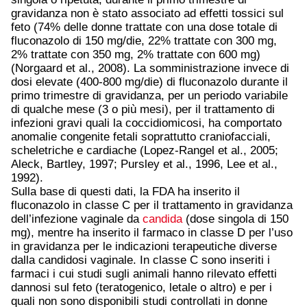
gravidanza non è stato associato ad effetti tossici sul
feto (74% delle donne trattate con una dose totale di
fluconazolo di 150 mg/die, 22% trattate con 300 mg,
2% trattate con 350 mg, 2% trattate con 600 mg)
(Norgaard et al., 2008). La somministrazione invece di
dosi elevate (400-800 mg/die) di fluconazolo durante il
primo trimestre di gravidanza, per un periodo variabile
di qualche mese (3 o più mesi), per il trattamento di
infezioni gravi quali la coccidiomicosi, ha comportato
anomalie congenite fetali soprattutto craniofacciali,
scheletriche e cardiache (Lopez-Rangel et al., 2005;
Aleck, Bartley, 1997; Pursley et al., 1996, Lee et al.,
1992).
Sulla base di questi dati, la FDA ha inserito il
fluconazolo in classe C per il trattamento in gravidanza
dell’infezione vaginale da
candida
(dose singola di 150
mg), mentre ha inserito il farmaco in classe D per l’uso
in gravidanza per le indicazioni terapeutiche diverse
dalla candidosi vaginale. In classe C sono inseriti i
farmaci i cui studi sugli animali hanno rilevato effetti
dannosi sul feto (teratogenico, letale o altro) e per i
quali non sono disponibili studi controllati in donne