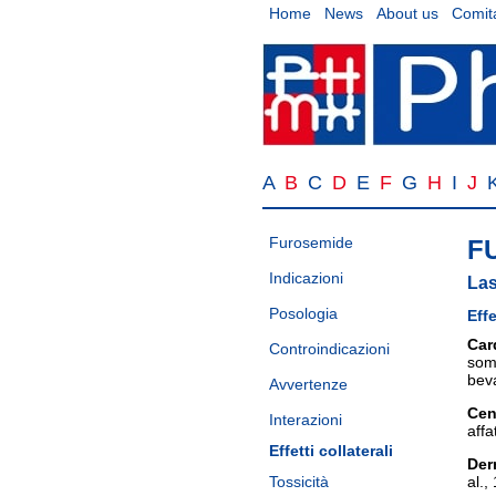
Home
News
About us
Comita
A
B
C
D
E
F
G
H
I
J
Furosemide
F
Indicazioni
Las
Posologia
Effe
Car
Controindicazioni
somm
bev
Avvertenze
Cent
Interazioni
affa
Effetti collaterali
Der
Tossicità
al.,