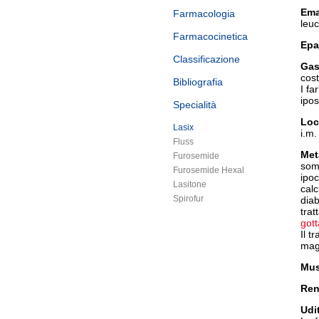
Ema
Farmacologia
leu
Farmacocinetica
Epa
Classificazione
Gas
cos
Bibliografia
I fa
ipo
Specialità
Loc
Lasix
i.m.
Fluss
Met
Furosemide
somm
Furosemide Hexal
ipo
Lasitone
calc
Spirofur
diab
trat
gott
Il t
magg
Mus
Ren
Udi