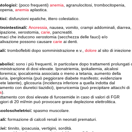
tologici:
(poco frequenti)
anemia
, agranulocitosi, trombocitopenia,
copenia,
anemia
aplastica.
tici:
disfunzioni epatiche, ittero colestatico.
trointestinali:
Anoressia
, nausea, vomito, crampi addominali, diarrea,
tipazione, xerostomia,
carie
, pancreatiti.
rmaci che inducono xerostomia (secchezza delle fauci) e/o
salivazione possono causare
carie
ai denti.
ali:
tromboflebiti dopo somministrazione e.v.,
dolore
al sito di iniezione
abolici:
sono i più frequenti, in particolare dopo trattamenti prolungati 
inistrazione di dosi elevate. Iponatriemia, ipokaliemia, alcalosi
cloremica; ipocalcemia associata o meno a tetania, aumento della
iuria, iperglicemia (può peggiorare diabete manifesto; evidenziare
ete latente), glicosuria (incidenza inferiore a quella indotta dal
tamento con diuretici tiazidici), iperuricemia (può precipitare attacchi di
a
).
rattamento con dosi elevate di furosemide in caso di valori di FGR
iori di 20 ml/min può provocare grave deplezione elettrolitica.
coloscheletrici:
spasmo muscolare.
ali:
formazione di calcoli renali in neonati prematuri.
tivi:
tinnito, ipoacusia, vertigini, sordità.