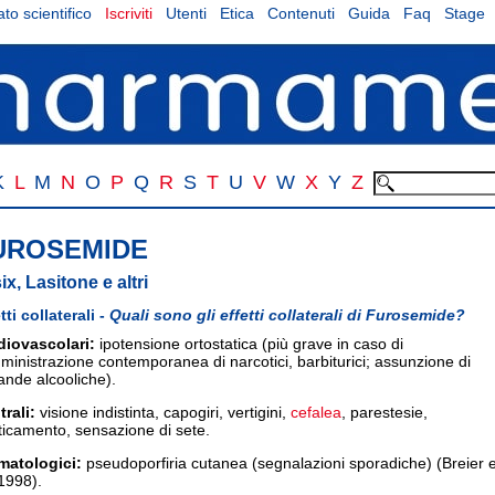
to scientifico
Iscriviti
Utenti
Etica
Contenuti
Guida
Faq
Stage
K
L
M
N
O
P
Q
R
S
T
U
V
W
X
Y
Z
UROSEMIDE
ix, Lasitone e altri
tti collaterali -
Quali sono gli effetti collaterali di Furosemide?
diovascolari:
ipotensione ortostatica (più grave in caso di
inistrazione contemporanea di narcotici, barbiturici; assunzione di
ande alcooliche).
rali:
visione indistinta, capogiri, vertigini,
cefalea
, parestesie,
ticamento, sensazione di sete.
matologici:
pseudoporfiria cutanea (segnalazioni sporadiche) (Breier e
 1998).