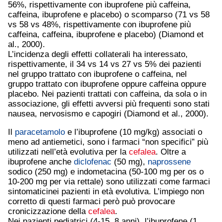
56%, rispettivamente con ibuprofene più caffeina,
caffeina, ibuprofene e placebo) o scomparso (71 vs 58
vs 58 vs 48%, rispettivamente con ibuprofene più
caffeina, caffeina, ibuprofene e placebo) (Diamond et
al., 2000).
L’incidenza degli effetti collaterali ha interessato,
rispettivamente, il 34 vs 14 vs 27 vs 5% dei pazienti
nel gruppo trattato con ibuprofene o caffeina, nel
gruppo trattato con ibuprofene oppure caffeina oppure
placebo. Nei pazienti trattati con caffeina, da sola o in
associazione, gli effetti avversi più frequenti sono stati
nausea, nervosismo e capogiri (Diamond et al., 2000).
Il
paracetamolo
e l’ibuprofene (10 mg/kg) associati o
meno ad antiemetici, sono i farmaci “non specifici” più
utilizzati nell’età evolutiva per la
cefalea
. Oltre a
ibuprofene anche
diclofenac
(50 mg),
naprossene
sodico (250 mg) e indometacina (50-100 mg per os o
10-200 mg per via rettale) sono utilizzati come farmaci
sintomaticinei pazienti in età evolutiva. L’impiego non
corretto di questi farmaci però può provocare
cronicizzazione della
cefalea
.
Nei pazienti pediatrici (4-15, 8 anni), l’ibuprofene (1