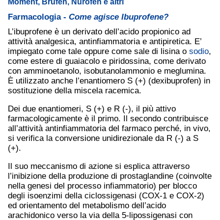
Moment, Brufen, Nurofen e altri
Farmacologia -
Come agisce Ibuprofene?
L’ibuprofene è un derivato dell’acido propionico ad
attività analgesica, antinfiammatoria e antipiretica. E’
impiegato come tale oppure come sale di lisina o
sodio
,
come estere di guaiacolo e piridossina, come derivato
con amminoetanolo, isobutanolammonio e meglumina.
È utilizzato anche l’enantiomero S (+) (dexibuprofen) in
sostituzione della miscela racemica.
Dei due enantiomeri, S (+) e R (-), il più attivo
farmacologicamente è il primo. Il secondo contribuisce
all’attività antinfiammatoria del farmaco perché, in vivo,
si verifica la conversione unidirezionale da R (-) a S
(+).
Il suo meccanismo di azione si esplica attraverso
l’inibizione della produzione di prostaglandine (coinvolte
nella genesi del processo infiammatorio) per blocco
degli isoenzimi della ciclossigenasi (COX-1 e COX-2)
ed orientamento del metabolismo dell’acido
arachidonico verso la via della 5-lipossigenasi con