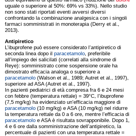
uguale o superiore al 50%: 69% vs 33%). Nello studio
non sono stati riportati eventi avversi diversi
confrontando la combinazione analgesica con i singoli
farmaci somministrati in monoterapia (Derry et al.,
2013).
Antipiretico
L’ibuprofene può essere considerato l’antipiretico di
seconda linea dopo il
paracetamolo
, preferibile
all’impiego dei salicilati (correlati alla sindrome di
Reye): somministrato come sospensione orale ha
dimostrato efficacia analoga o superiore a
paracetamolo
(Walson et al., 1989; Autret et al., 1997),
superiore ad ASA (Autret et al., 1997).
In pazienti pediatrici di età compresa fra 6 e 24 mesi
con febbre (temperatura rettale) = 39°C, l’ibuprofene
(7,5 mg/kg) ha evidenziato un’efficacia maggiore di
paracetamolo
(10 mg/kg) e ASA (10 mg/kg) nel ridurre
la temperatura rettale da 0 a 6 ore, mentre l’efficacia di
paracetamolo
e ASA è risultata sovrapponibile. Dopo 1,
4 e 6 ore dalla somministrazione dell’antipiretico, la
percentuale di pazienti con una temperatura rettale =