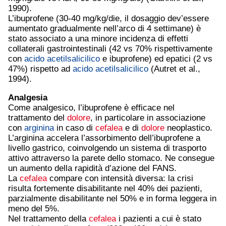
1990).
L’ibuprofene (30-40 mg/kg/die, il dosaggio dev’essere
aumentato gradualmente nell’arco di 4 settimane) è
stato associato a una minore incidenza di effetti
collaterali gastrointestinali (42 vs 70% rispettivamente
con
acido acetilsalicilico
e ibuprofene) ed epatici (2 vs
47%) rispetto ad
acido acetilsalicilico
(Autret et al.,
1994).
Analgesia
Come analgesico, l’ibuprofene è efficace nel
trattamento del
dolore
, in particolare in associazione
con
arginina
in caso di
cefalea
e di
dolore
neoplastico.
L’arginina accelera l’assorbimento dell’ibuprofene a
livello gastrico, coinvolgendo un sistema di trasporto
attivo attraverso la parete dello stomaco. Ne consegue
un aumento della rapidità d’azione del FANS.
La
cefalea
compare con intensità diversa: la crisi
risulta fortemente disabilitante nel 40% dei pazienti,
parzialmente disabilitante nel 50% e in forma leggera in
meno del 5%.
Nel trattamento della
cefalea
i pazienti a cui è stato