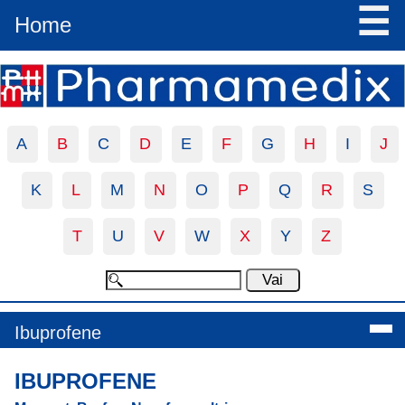
☰
Home
A
B
C
D
E
F
G
H
I
J
K
L
M
N
O
P
Q
R
S
T
U
V
W
X
Y
Z
Ibuprofene
IBUPROFENE