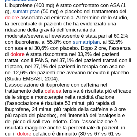
L’ibuprofene (400 mg) è stato confrontato con ASA (1
g),
sumatriptan
(50 mg) e placebo nel trattamento del
dolore
associato ad emicrania. Al termine dello studio,
la percentuale di pazienti che ha evidenziato una
riduzione della gravità dell’emicrania da
moderata/severa a lieve/assente è stata pari al 60,2%
con ibuprofene, al 55,8% con
sumatriptan
, al 52,5%
con asa e al 30,6% con placebo. Dopo 2 ore, l’assenza
di
dolore
è stata riscontrata nel 33,2% dei pazienti
trattati con il FANS, nel 37,1% dei pazienti trattati con il
triptano, nel 27,1% dei pazienti in terapia con asa ne
nel 12,6% dei pazienti che avevano ricevuto il placebo
(Studio EMSASI, 2004).
L’associazione di ibuprofene con caffeina nel
trattamento della
cefalea
tensiva è risultata più efficace
delle singole monoterapie nella rapidità d’azione
(l’associazione è risultata 53 minuti più rapida di
ibuprofene, 24 minuti più rapida della caffeina e 3 ore
più rapida del placebo), nell’intensità dell’analgesia e
del picco di sollievo indotto. Con l’associazione è
risultata maggiore anche la percentuale di pazienti in
cui il
dolore
cefalico è diminuito (80 vs 67 vs 61 vs