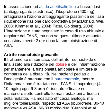
In associazione ad
acido acetilsalicilico
a basse dosi
(antiaggregante piastrinico), l’ibuprofene (400 mg)
antagonizza l’azione antiaggregante piastrinica dell’asa
riducendone l’azione cardioprotettiva (MacDonald, Wei,
2003; Kimmel et al., 2004; Patel, Goldberg, 2004).
L’interazione è stata segnalato in caso di uso abituale e
regolare del FANS, ma non se quest’ultimo è assunto
occasionalmente 2 ore dopo la somministrazione di
ASA.
Artrite reumatoide
giovanile
Il trattamento sintomatico dell’artrite reumaotoide è
finalizzato alla riduzione del
dolore
e dell’infiammazione
per mantenere la funzionalità articolare e limitare la
comparsa della disabilità. Nei pazienti pediatrici,
l’analgesia è ottenuta con il
paracetamolo
, mentre
l’infiammazione è trattata con i FANS. L’ibuprofene (4-
10 mg/kg ogni 6-8 ore) è risultato efficace nel
mantenere sotto controllo le manifestazioni articolari
della malattia. Ha mostrato efficacia analoga, ma
migliore tollerabilità, rispetto ad ASA (ibuprofene, 30-40
mg/kg/die vs ASA, 60-80 mg/kg/die) (Giannini et al.,