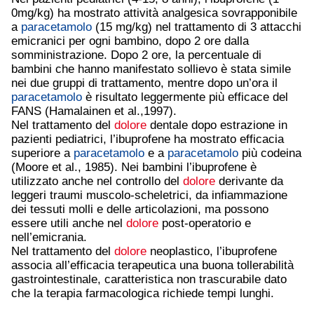
0mg/kg) ha mostrato attività analgesica sovrapponibile
a
paracetamolo
(15 mg/kg) nel trattamento di 3 attacchi
emicranici per ogni bambino, dopo 2 ore dalla
somministrazione. Dopo 2 ore, la percentuale di
bambini che hanno manifestato sollievo è stata simile
nei due gruppi di trattamento, mentre dopo un’ora il
paracetamolo
è risultato leggermente più efficace del
FANS (Hamalainen et al.,1997).
Nel trattamento del
dolore
dentale dopo estrazione in
pazienti pediatrici, l’ibuprofene ha mostrato efficacia
superiore a
paracetamolo
e a
paracetamolo
più codeina
(Moore et al., 1985). Nei bambini l’ibuprofene è
utilizzato anche nel controllo del
dolore
derivante da
leggeri traumi muscolo-scheletrici, da infiammazione
dei tessuti molli e delle articolazioni, ma possono
essere utili anche nel
dolore
post-operatorio e
nell’emicrania.
Nel trattamento del
dolore
neoplastico, l’ibuprofene
associa all’efficacia terapeutica una buona tollerabilità
gastrointestinale, caratteristica non trascurabile dato
che la terapia farmacologica richiede tempi lunghi.