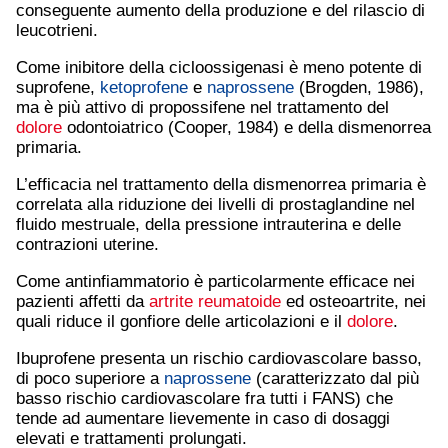
conseguente aumento della produzione e del rilascio di
leucotrieni.
Come inibitore della cicloossigenasi è meno potente di
suprofene,
ketoprofene
e
naprossene
(Brogden, 1986),
ma è più attivo di propossifene nel trattamento del
dolore
odontoiatrico (Cooper, 1984) e della dismenorrea
primaria.
L’efficacia nel trattamento della dismenorrea primaria è
correlata alla riduzione dei livelli di prostaglandine nel
fluido mestruale, della pressione intrauterina e delle
contrazioni uterine.
Come antinfiammatorio è particolarmente efficace nei
pazienti affetti da
artrite reumatoide
ed osteoartrite, nei
quali riduce il gonfiore delle articolazioni e il
dolore
.
Ibuprofene presenta un rischio cardiovascolare basso,
di poco superiore a
naprossene
(caratterizzato dal più
basso rischio cardiovascolare fra tutti i FANS) che
tende ad aumentare lievemente in caso di dosaggi
elevati e trattamenti prolungati.