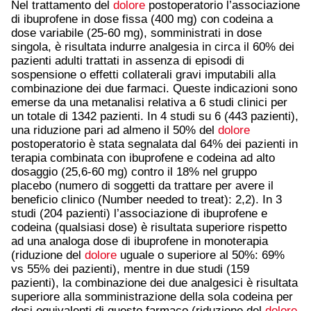
Nel trattamento del
dolore
postoperatorio l’associazione
di ibuprofene in dose fissa (400 mg) con codeina a
dose variabile (25-60 mg), somministrati in dose
singola, è risultata indurre analgesia in circa il 60% dei
pazienti adulti trattati in assenza di episodi di
sospensione o effetti collaterali gravi imputabili alla
combinazione dei due farmaci. Queste indicazioni sono
emerse da una metanalisi relativa a 6 studi clinici per
un totale di 1342 pazienti. In 4 studi su 6 (443 pazienti),
una riduzione pari ad almeno il 50% del
dolore
postoperatorio è stata segnalata dal 64% dei pazienti in
terapia combinata con ibuprofene e codeina ad alto
dosaggio (25,6-60 mg) contro il 18% nel gruppo
placebo (numero di soggetti da trattare per avere il
beneficio clinico (Number needed to treat): 2,2). In 3
studi (204 pazienti) l’associazione di ibuprofene e
codeina (qualsiasi dose) è risultata superiore rispetto
ad una analoga dose di ibuprofene in monoterapia
(riduzione del
dolore
uguale o superiore al 50%: 69%
vs 55% dei pazienti), mentre in due studi (159
pazienti), la combinazione dei due analgesici è risultata
superiore alla somministrazione della sola codeina per
dosi equivalenti di questo farmaco (riduzione del
dolore