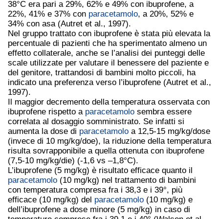
38°C era pari a 29%, 62% e 49% con ibuprofene, a
22%, 41% e 37% con
paracetamolo
, a 20%, 52% e
34% con asa (Autret et al., 1997).
Nel gruppo trattato con ibuprofene è stata più elevata la
percentuale di pazienti che ha sperimentato almeno un
effetto collaterale, anche se l’analisi dei punteggi delle
scale utilizzate per valutare il benessere del paziente e
del genitore, trattandosi di bambini molto piccoli, ha
indicato una preferenza verso l’ibuprofene (Autret et al.,
1997).
Il maggior decremento della temperatura osservata con
ibuprofene rispetto a
paracetamolo
sembra essere
correlata al dosaggio somministrato. Se infatti si
aumenta la dose di
paracetamolo
a 12,5-15 mg/kg/dose
(invece di 10 mg/kg/doe), la riduzione della temperatura
risulta sovrapponibile a quella ottenuta con ibuprofene
(7,5-10 mg/kg/die) (-1,6 vs –1,8°C).
L’ibuprofene (5 mg/kg) è risultato efficace quanto il
paracetamolo
(10 mg/kg) nel trattamento di bambini
con temperatura compresa fra i 38,3 e i 39°, più
efficace (10 mg/kg) del
paracetamolo
(10 mg/kg) e
dell’ibuprofene a dose minore (5 mg/kg) in caso di