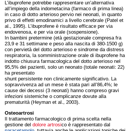
L’ibuprofene potrebbe rappresentare un’alternativa
all’impiego della indometacina (farmaco di prima linea)
in caso di dotto arterioso pervio nei neonati, in quanto
privo di effetti emodinamici a livello cerebrale (Patel et
al., 1995). L’ibuprofene è risultato efficace per via
endovenosa, e per via orale (sospensione).
In bambini pretermine (età gestazionale compresa fra
23,9 e 31 settimane e peso alla nascita di 380-1500 g)
con pervietà del dotto arterioso e sindrome da distress
respiratoria, la somministrazione orale di ibuprofene ha
indotto chiusura farmacologica del dotto arterioso nel
95,5% dei pazienti, solo un neonato (totale neonati: 22)
ha presentato
shunt persistente non clinicamente significativo. La
sopravvivenza ad un mese è stata pari all’86,4%; le
cause dei decessi (3 neonati) hanno compreso gravi
infezioni sistemiche o complicanze dovute alla
prematurità (Heyman et al., 2003).
Osteoartrosi
Il trattamento farmacologico di prima scelta nella
gestione del
dolore
artrosi
co è rappresentato dal
paracetamolo
, tuttavia anche le applicazioni topiche dei