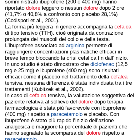
somministrato ibuprofene (200 o 400 mg) hanno
riportato
dolore
leggero o nessun
dolore
dopo 2 ore
(41,7% o 40,8% a confronto con placebo 28,1%)
(Codispoti et al., 2001).
La forma più leggera in genere accompagna la
cefalea
di tipo tensivo (TTH), cioè originata da contrazione
prolungata dei muscoli del collo e della testa.
L’ibuprofene associato ad
arginina
permette di
raggiungere concentrazioni plasmatiche efficaci in
breve tempo bloccando la crisi cefalica fin dall’inizio.
In uno studio è stato dimostrato che
diclofenac
(12,5
mg e 25 mg) e ibuprofene (400 mg) sono risultati
efficaci come il placebo nel trattamento della
cefalea
tensiva, nessuna differenza è stata individuata tra i tre
trattamenti (Kubitzek et al., 2002).
In caso di
cefalea
tensiva, la valutazione soggettiva del
paziente relativa al sollievo del
dolore
dopo terapia
farmacologica è stata più favorevole con ibuprofene
(400 mg) rispetto a
paracetamolo
e placebo. Con
ibuprofene è stato più rapido l’inizio dell’azione
analgesica e maggiore la percentuale di pazienti che
hanno segnalato la scomparsa del
dolore
rispetto a
paracetamolo
.