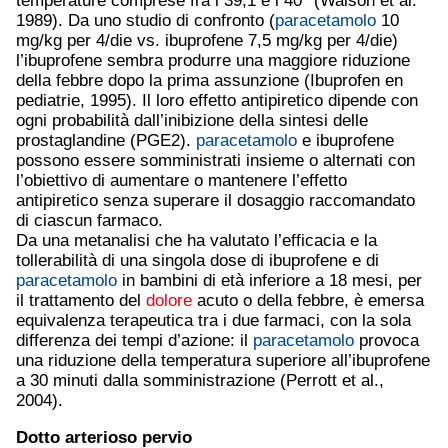
temperature comprese fra i 39,1 e i 40° (Walson et al.
1989). Da uno studio di confronto (
paracetamolo
10
mg/kg per 4/die vs. ibuprofene 7,5 mg/kg per 4/die)
l’ibuprofene sembra produrre una maggiore riduzione
della febbre dopo la prima assunzione (Ibuprofen en
pediatrie, 1995). Il loro effetto antipiretico dipende con
ogni probabilità dall’inibizione della sintesi delle
prostaglandine (PGE2).
paracetamolo
e ibuprofene
possono essere somministrati insieme o alternati con
l’obiettivo di aumentare o mantenere l’effetto
antipiretico senza superare il dosaggio raccomandato
di ciascun farmaco.
Da una metanalisi che ha valutato l’efficacia e la
tollerabilità di una singola dose di ibuprofene e di
paracetamolo
in bambini di età inferiore a 18 mesi, per
il trattamento del
dolore
acuto o della febbre, è emersa
equivalenza terapeutica tra i due farmaci, con la sola
differenza dei tempi d’azione: il
paracetamolo
provoca
una riduzione della temperatura superiore all’ibuprofene
a 30 minuti dalla somministrazione (Perrott et al.,
2004).
Dotto arterioso pervio