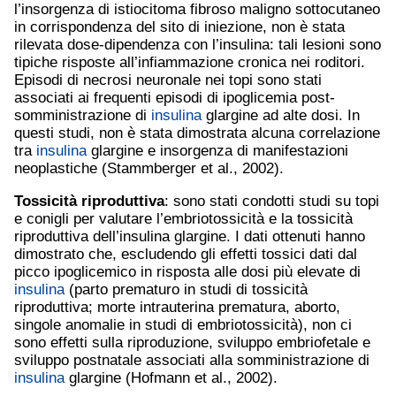
l’insorgenza di istiocitoma fibroso maligno sottocutaneo
in corrispondenza del sito di iniezione, non è stata
rilevata dose-dipendenza con l’insulina: tali lesioni sono
tipiche risposte all’infiammazione cronica nei roditori.
Episodi di necrosi neuronale nei topi sono stati
associati ai frequenti episodi di ipoglicemia post-
somministrazione di
insulina
glargine ad alte dosi. In
questi studi, non è stata dimostrata alcuna correlazione
tra
insulina
glargine e insorgenza di manifestazioni
neoplastiche (Stammberger et al., 2002).
Tossicità riproduttiva
: sono stati condotti studi su topi
e conigli per valutare l’embriotossicità e la tossicità
riproduttiva dell’insulina glargine. I dati ottenuti hanno
dimostrato che, escludendo gli effetti tossici dati dal
picco ipoglicemico in risposta alle dosi più elevate di
insulina
(parto prematuro in studi di tossicità
riproduttiva; morte intrauterina prematura, aborto,
singole anomalie in studi di embriotossicità), non ci
sono effetti sulla riproduzione, sviluppo embriofetale e
sviluppo postnatale associati alla somministrazione di
insulina
glargine (Hofmann et al., 2002).