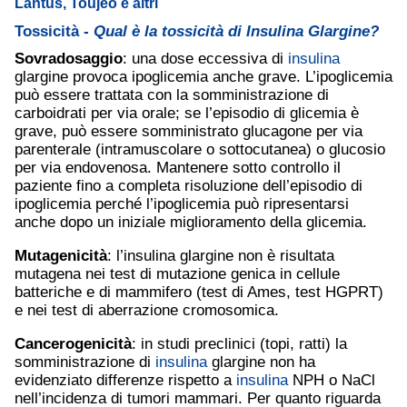
Lantus, Toujeo e altri
Tossicità -
Qual è la tossicità di Insulina Glargine?
Sovradosaggio
: una dose eccessiva di
insulina
glargine provoca ipoglicemia anche grave. L’ipoglicemia
può essere trattata con la somministrazione di
carboidrati per via orale; se l’episodio di glicemia è
grave, può essere somministrato glucagone per via
parenterale (intramuscolare o sottocutanea) o glucosio
per via endovenosa. Mantenere sotto controllo il
paziente fino a completa risoluzione dell’episodio di
ipoglicemia perché l’ipoglicemia può ripresentarsi
anche dopo un iniziale miglioramento della glicemia.
Mutagenicità
: l’insulina glargine non è risultata
mutagena nei test di mutazione genica in cellule
batteriche e di mammifero (test di Ames, test HGPRT)
e nei test di aberrazione cromosomica.
Cancerogenicità
: in studi preclinici (topi, ratti) la
somministrazione di
insulina
glargine non ha
evidenziato differenze rispetto a
insulina
NPH o NaCl
nell’incidenza di tumori mammari. Per quanto riguarda