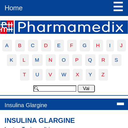
☰
Home
A
B
C
D
E
F
G
H
I
J
K
L
M
N
O
P
Q
R
S
T
U
V
W
X
Y
Z
Insulina Glargine
INSULINA GLARGINE