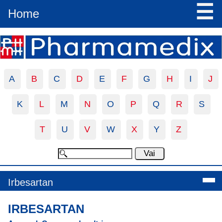
☰
Home
A
B
C
D
E
F
G
H
I
J
K
L
M
N
O
P
Q
R
S
T
U
V
W
X
Y
Z
Irbesartan
IRBESARTAN