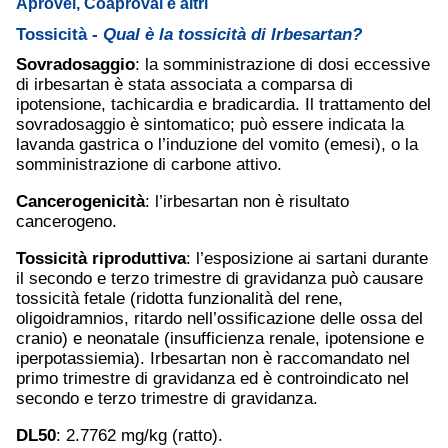
Aprovel, Coaproval e altri
Tossicità -
Qual è la tossicità di Irbesartan?
Sovradosaggio
: la somministrazione di dosi eccessive
di irbesartan è stata associata a comparsa di
ipotensione, tachicardia e bradicardia. Il trattamento del
sovradosaggio è sintomatico; può essere indicata la
lavanda gastrica o l’induzione del vomito (emesi), o la
somministrazione di carbone attivo.
Cancerogenicità
: l’irbesartan non è risultato
cancerogeno.
Tossicità riproduttiva
: l’esposizione ai sartani durante
il secondo e terzo trimestre di gravidanza può causare
tossicità fetale (ridotta funzionalità del rene,
oligoidramnios, ritardo nell’ossificazione delle ossa del
cranio) e neonatale (insufficienza renale, ipotensione e
iperpotassiemia). Irbesartan non è raccomandato nel
primo trimestre di gravidanza ed è controindicato nel
secondo e terzo trimestre di gravidanza.
DL50
: 2.7762 mg/kg (ratto).