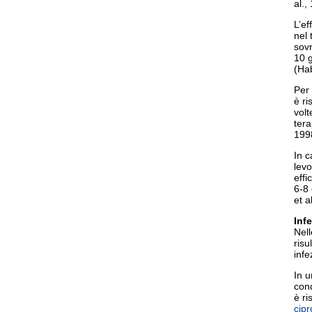
al.,
L’ef
nel 
sovr
10 g
(Hab
Per 
è ri
volt
tera
199
In c
levo
effi
6-8
et a
Inf
Nell
risu
inf
In u
cond
è ri
cipr