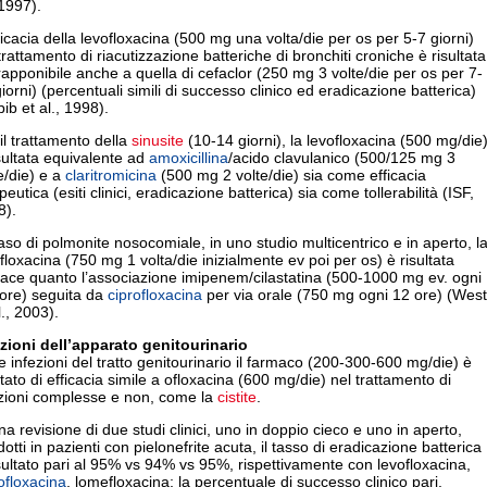
 1997).
ficacia della levofloxacina (500 mg una volta/die per os per 5-7 giorni)
trattamento di riacutizzazione batteriche di bronchiti croniche è risultata
apponibile anche a quella di cefaclor (250 mg 3 volte/die per os per 7-
iorni) (percentuali simili di successo clinico ed eradicazione batterica)
ib et al., 1998).
il trattamento della
sinusite
(10-14 giorni), la levofloxacina (500 mg/die)
sultata equivalente ad
amoxicillina
/acido clavulanico (500/125 mg 3
e/die) e a
claritromicina
(500 mg 2 volte/die) sia come efficacia
peutica (esiti clinici, eradicazione batterica) sia come tollerabilità (ISF,
8).
aso di polmonite nosocomiale, in uno studio multicentrico e in aperto, l
floxacina (750 mg 1 volta/die inizialmente ev poi per os) è risultata
cace quanto l’associazione imipenem/cilastatina (500-1000 mg ev. ogni
 ore) seguita da
ciprofloxacina
per via orale (750 mg ogni 12 ore) (West
l., 2003).
ezioni dell’apparato genitourinario
e infezioni del tratto genitourinario il farmaco (200-300-600 mg/die) è
ltato di efficacia simile a ofloxacina (600 mg/die) nel trattamento di
ezioni complesse e non, come la
cistite
.
na revisione di due studi clinici, uno in doppio cieco e uno in aperto,
otti in pazienti con pielonefrite acuta, il tasso di eradicazione batterica
sultato pari al 95% vs 94% vs 95%, rispettivamente con levofloxacina,
ofloxacina
, lomefloxacina; la percentuale di successo clinico pari,