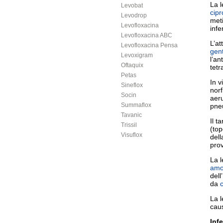
La l
Levobat
cipr
Levodrop
meti
Levofloxacina
infe
Levofloxacina ABC
L’at
Levofloxacina Pensa
gen
Levoxigram
l’an
Oftaquix
tetr
Petas
In v
Sineflox
norf
Socin
aer
Summaflox
pneu
Tavanic
Il t
Trissil
(top
Visuflox
dell
pro
La l
amox
dell
da
c
La l
caus
Inf