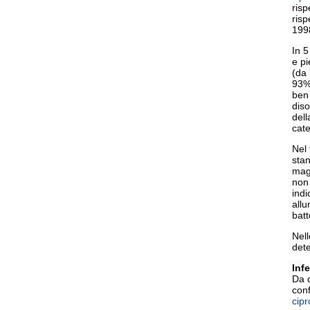
risp
risp
199
In 5
e pi
(da 
93%)
ben 
diso
dell
cate
Nel 
stan
magg
non 
indi
allu
batt
Nell
dete
Infe
Da d
conf
cipr