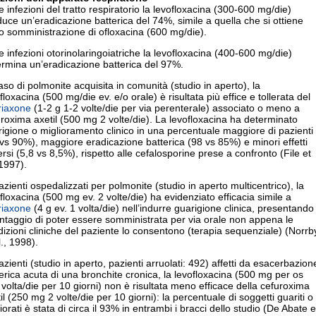
e infezioni del tratto respiratorio la levofloxacina (300-600 mg/die)
uce un’eradicazione batterica del 74%, simile a quella che si ottiene
o somministrazione di ofloxacina (600 mg/die).
e infezioni otorinolaringoiatriche la levofloxacina (400-600 mg/die)
rmina un’eradicazione batterica del 97%.
aso di polmonite acquisita in comunità (studio in aperto), la
floxacina (500 mg/die ev. e/o orale) è risultata più effice e tollerata del
riaxone
(1-2 g 1-2 volte/die per via perenterale) associato o meno a
roxima axetil (500 mg 2 volte/die). La levofloxacina ha determinato
igione o miglioramento clinico in una percentuale maggiore di pazienti
vs 90%), maggiore eradicazione batterica (98 vs 85%) e minori effetti
rsi (5,8 vs 8,5%), rispetto alle cefalosporine prese a confronto (File et
 1997).
azienti ospedalizzati per polmonite (studio in aperto multicentrico), la
floxacina (500 mg ev. 2 volte/die) ha evidenziato efficacia simile a
riaxone
(4 g ev. 1 volta/die) nell’indurre guarigione clinica, presentando
antaggio di poter essere somministrata per via orale non appena le
izioni cliniche del paziente lo consentono (terapia sequenziale) (Norrb
l., 1998).
azienti (studio in aperto, pazienti arruolati: 492) affetti da esacerbazion
erica acuta di una bronchite cronica, la levofloxacina (500 mg per os
volta/die per 10 giorni) non è risultata meno efficace della cefuroxima
il (250 mg 2 volte/die per 10 giorni): la percentuale di soggetti guariti o
iorati è stata di circa il 93% in entrambi i bracci dello studio (De Abate e