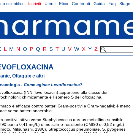
to scientifico
Iscriviti
Utenti
Etica
Contenuti
Guida
Faq
Stage
K
L
M
N
O
P
Q
R
S
T
U
V
W
X
Y
Z
EVOFLOXACINA
anic, Oftaquix e altri
macologia -
Come agisce Levofloxacina?
evofloxacina (INN: levofloxacin) appartiene alla classe dei
rochinoloni; chimicamente è l’isomero S dell’ofloxacina.
armaco è efficace contro batteri Gram-positivi e Gram-negativi; è meno
cace verso batteri anaerobici.
-positivi: attivo verso Staphylococcus aureus meticillino-sensibile
90 pari a 0,41 mg/L) e meticillino-resistente (CMI90 di 0,52 mg/L)
jimoto, Mitsuhashi, 1990), Streptococcus pneumoniae, S. pyogenes