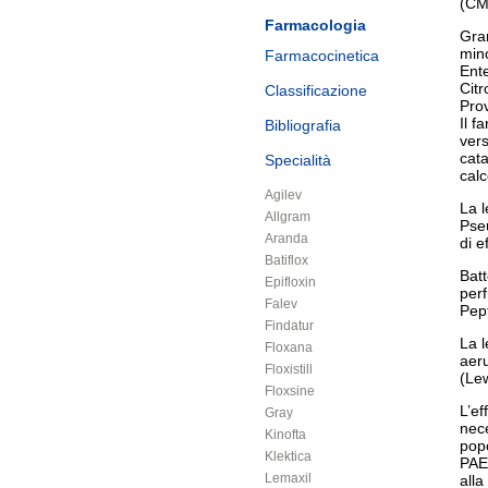
(CM
Farmacologia
Gram
mino
Farmacocinetica
Ente
Citr
Classificazione
Prov
Il f
Bibliografia
vers
cata
Specialità
calc
Agilev
La l
Allgram
Pse
Aranda
di e
Batiflox
Batt
Epifloxin
perf
Falev
Pept
Findatur
La l
Floxana
aer
Floxistill
(Lew
Floxsine
L’ef
Gray
nece
Kinofta
popo
Klektica
PAE,
Lemaxil
alla