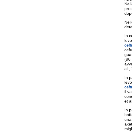
Nell
prod
dop
Nell
dete
In c
levo
ceft
cefu
guar
(96 
avve
al.,
In p
levo
ceft
il v
cond
et a
In p
batt
una 
axet
migl