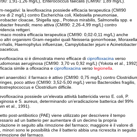
I90: 1,91-1,26 mg/L), Enterococcus faecalis (CMI90: 1,89 mg/L).
-negativi: la levofloxacina possiede efficacia terapeutica (CMI90
re di 2 mg/L) contro Escherichia coli, Klebsiella pneumoniae,
robacter cloacae, Shigella spp., Proteus mirabilis, Salmonella spp. e
obacter freundii; meno attiva (CMI90: 2,26-4,99 mg/L) contro
idencia rettgeri.
armaco mostra efficacia terapeutica (CMI90: 0,02-0,11 mg/L) anche
o altri organismi Gram-negativi quali Neisseria gonorrhoeae, Moraxell
rrhalis, Haemophylus influenzae, Campylobacter jejuni e Acinetobacter
oaceticus.
evofloxacina si è dimostrata meno efficace di
ciprofloxacina
verso
udomonas aeruginosa (CMI90: 3,70 vs 0,92 mg/L) (Yokota et al., 1992)
fficacia simile a ofloxacina e
ciprofloxacina
verso
legionella
.
eri anaerobici: il farmaco è attivo (CMI90: 0,75 mg/L) contro Clostridiu
ringes, poco attivo (CMI90: 3,52-5,00 mg/L) verso Bacteroides fragilis,
ostreptococcus e Clostridium difficile.
evofloxacina possiede un’elevata attività battericida verso E. coli, P.
uginosa e S. aureus, determinando un’eradicazione batterica del 99%
in et al., 1991).
fetto post-antibiotico (PAE) viene utilizzato per descrivere il tempo
ssario ad un batterio per aumentare di un decimo la propria
lazione in seguito alla rimozione del farmaco; maggiore è il valore di
 minori sono le possibilità che il batterio abbia una ricrescita in seguito
 rimozione del farmaco.