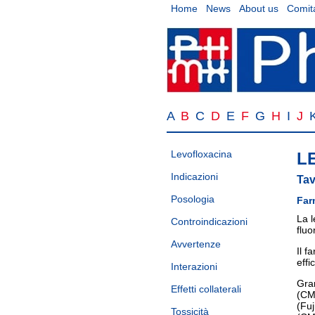
Home
News
About us
Comita
A
B
C
D
E
F
G
H
I
J
Levofloxacina
L
Indicazioni
Tav
Posologia
Far
La l
Controindicazioni
fluo
Avvertenze
Il f
effi
Interazioni
Gram
Effetti collaterali
(CMI
(Fu
Tossicità