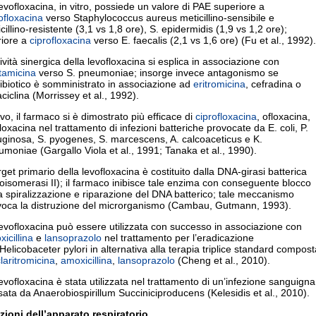
evofloxacina, in vitro, possiede un valore di PAE superiore a
ofloxacina
verso Staphylococcus aureus meticillino-sensibile e
cillino-resistente (3,1 vs 1,8 ore), S. epidermidis (1,9 vs 1,2 ore);
riore a
ciprofloxacina
verso E. faecalis (2,1 vs 1,6 ore) (Fu et al., 1992).
tività sinergica della levofloxacina si esplica in associazione con
tamicina
verso S. pneumoniae; insorge invece antagonismo se
tibiotico è somministrato in associazione ad
eritromicina
, cefradina o
aciclina (Morrissey et al., 1992).
ivo, il farmaco si è dimostrato più efficace di
ciprofloxacina
, ofloxacina,
loxacina nel trattamento di infezioni batteriche provocate da E. coli, P.
uginosa, S. pyogenes, S. marcescens, A. calcoaceticus e K.
moniae (Gargallo Viola et al., 1991; Tanaka et al., 1990).
arget primario della levofloxacina è costituito dalla DNA-girasi batterica
oisomerasi II); il farmaco inibisce tale enzima con conseguente blocco
a spiralizzazione e riparazione del DNA batterico; tale meccanismo
voca la distruzione del microrganismo (Cambau, Gutmann, 1993).
evofloxacina può essere utilizzata con successo in associazione con
icillina
e
lansoprazolo
nel trattamento per l’eradicazione
’Helicobaceter pylori in alternativa alla terapia triplice standard compost
laritromicina
,
amoxicillina
,
lansoprazolo
(Cheng et al., 2010).
evofloxacina è stata utilizzata nel trattamento di un’infezione sanguigna
ata da Anaerobiospirillum Succiniciproducens (Kelesidis et al., 2010).
ezioni dell’apparato respiratorio