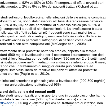
ettivamente, al 92% vs 88% vs 80%; l’insorgenza di effetti avversi pari,
ettivamente, al 2% vs 8% vs 5% dei pazienti trattati (Richard et al.,
8).
 studi sull’uso di levofloxacina nelle infezioni delle vie urinarie complica
elonefriti acute, sono stati osservati alti tassi di eradicazione batterica
79,8% a 95,3%) ed alte percentuali di successo clinico (da 82,6% a
, comparabili a quelli di altri fluorochinoloni. La levofloxacina è stata
tollerata, gli effetti collaterali più frequenti sono stati mal di testa,
rdini gastrointestinali e vertigini; mancano tuttavia studi sull’efficacia
a levofloxacina in particolari sottogruppi di pazienti come quelli
terizzati o con altre complicazioni (McGregor et al., 2008).
trattamento della prostatite batterica cronica, rispetto alla terapia
dard (500 mg di levofloxacina per 4 settimane) il trattamento con dosi
iori di levofloxacina per periodi più brevi (750 mg per 2 o 3 settimane
si rivela peggiore nell’immediato, ma si dimostra inferiore dopo 6 mesi,
cando che un trattamento di maggior durata può contribuire ad
ngare l’intervallo libero da recidive nei pazienti affetti da prostatite
erica cronica (Paglia et al., 2010).
e infezioni ostetriche e ginecologiche la levofloxacina (200-300 mg/die)
rmina un’eradicazione batterica del 95%.
zioni della pelle e dei tessuti molli
ue studi randomizzati, uno in aperto e uno in doppio cieco, che hanno
rontato la levofloxacina (500 mg 1 volta/die per os) con la
ofloxacina
(500 mg 2 volte/die per os) nel trattamento di infezioni non