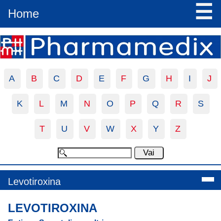
☰
Home
A
B
C
D
E
F
G
H
I
J
K
L
M
N
O
P
Q
R
S
T
U
V
W
X
Y
Z
Levotiroxina
LEVOTIROXINA