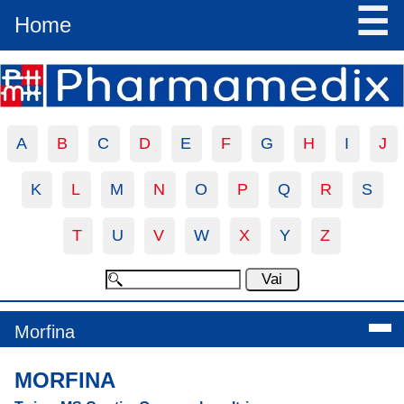
☰
Home
A
B
C
D
E
F
G
H
I
J
K
L
M
N
O
P
Q
R
S
T
U
V
W
X
Y
Z
Morfina
MORFINA