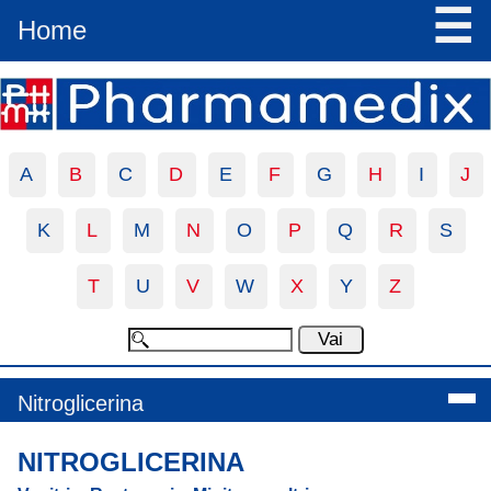
☰
Home
A
B
C
D
E
F
G
H
I
J
K
L
M
N
O
P
Q
R
S
T
U
V
W
X
Y
Z
Nitroglicerina
NITROGLICERINA