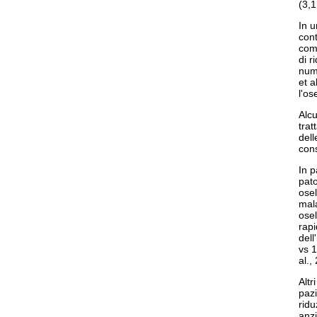
(3,1
In u
cont
comp
di r
nume
et a
l'os
Alcu
trat
dell
cons
In p
pato
osel
mala
osel
rapi
dell
vs 1
al.,
Altr
pazi
ridu
anz