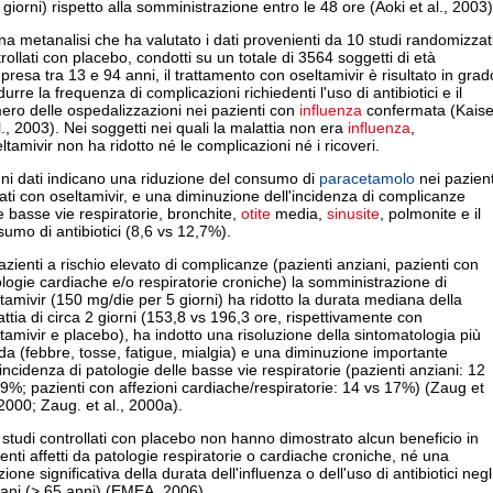
 giorni) rispetto alla somministrazione entro le 48 ore (Aoki et al., 2003)
na metanalisi che ha valutato i dati provenienti da 10 studi randomizzat
rollati con placebo, condotti su un totale di 3564 soggetti di età
resa tra 13 e 94 anni, il trattamento con oseltamivir è risultato in grad
idurre la frequenza di complicazioni richiedenti l'uso di antibiotici e il
ro delle ospedalizzazioni nei pazienti con
influenza
confermata (Kaise
l., 2003). Nei soggetti nei quali la malattia non era
influenza
,
eltamivir non ha ridotto né le complicazioni né i ricoveri.
ni dati indicano una riduzione del consumo di
paracetamolo
nei pazient
tati con oseltamivir, e una diminuzione dell'incidenza di complicanze
e basse vie respiratorie, bronchite,
otite
media,
sinusite
, polmonite e il
umo di antibiotici (8,6 vs 12,7%).
azienti a rischio elevato di complicanze (pazienti anziani, pazienti con
logie cardiache e/o respiratorie croniche) la somministrazione di
tamivir (150 mg/die per 5 giorni) ha ridotto la durata mediana della
ttia di circa 2 giorni (153,8 vs 196,3 ore, rispettivamente con
tamivir e placebo), ha indotto una risoluzione della sintomatologia più
da (febbre, tosse, fatigue, mialgia) e una diminuzione importante
'incidenza di patologie delle basse vie respiratorie (pazienti anziani: 12
9%; pazienti con affezioni cardiache/respiratorie: 14 vs 17%) (Zaug et
 2000; Zaug. et al., 2000a).
i studi controllati con placebo non hanno dimostrato alcun beneficio in
enti affetti da patologie respiratorie o cardiache croniche, né una
zione significativa della durata dell'influenza o dell'uso di antibiotici negl
iani (> 65 anni) (EMEA, 2006).