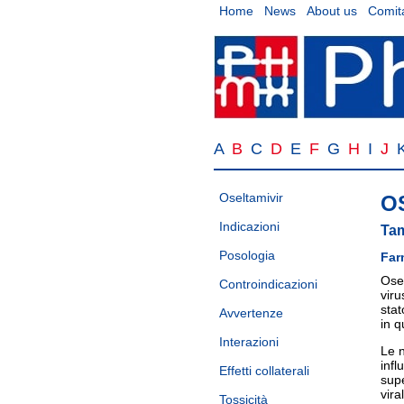
Home
News
About us
Comita
A
B
C
D
E
F
G
H
I
J
Oseltamivir
O
Indicazioni
Tam
Posologia
Far
Osel
Controindicazioni
viru
stat
Avvertenze
in q
Interazioni
Le n
infl
Effetti collaterali
supe
vira
Tossicità