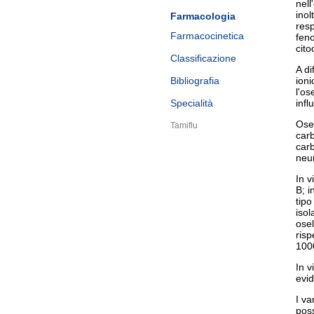
nell
inol
Farmacologia
resp
Farmacocinetica
feno
cito
Classificazione
A di
Bibliografia
ioni
l'os
Specialità
infl
Osel
Tamiflu
carb
carb
neu
In v
B; i
tipo
isol
osel
risp
1000
In v
evi
I va
poss