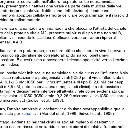
'organismo, soprattutto nell'albero respiratorio. Le neuraminidasi,
tre, prevengono l'inattivazione virale da parte della mucosa delle vie
iratorie (principale via di diffusione dell'infezione) e inducono il
meno di apoptosi cellulare (morte cellulare programmata) e il rilascio d
chine proinfiammatorie.
fferenza di amantadina e rimantadina che bloccano l'attività del canale
co della proteina virale M2, presente sul virus di tipo A ma non sul B,
eltamivir, inibendo le sialidasi, è efficace verso entrambi i tipi virali
uenzali, A e B.
tamivir è un profarmaco, un estere etilico che libera in vivo il derivato
ossilico strutturalmente correlato all'acido sialico: oseltamivir
ossilato. È quest'ultimo a possedere l'elevata specificità verso l'enzima
raminidasi.
ivo, oseltamivir inibisce le neuraminidasi sia del virus dell'influenza A sia
nibisce replicazione e patogenicità virali (IC50 per il virus influenzale di
 A: 0,1-1,3 nM; IC50 per il virus influenzale di tipo B: 2,6 nM per ceppi
ati e 8,5 nM, dato osservazionale negli studi clinici). La citotossicità di
tamivir è decisamente inferiore all'attività virale come evidenziato dai
ettivi valori di IC50 (IC50 virale: 0,2-26,0 micromoli/L vs IC50 cellulare: 
 micromoli/L) (Sidwell et al., 1998).
itro, l'attività antivirale di oseltamivir è risultata sovrapponibile a quella
denziata per
zanamivir
(Mendel et al., 1998; Sidwell et al., 1998).
ntaggi evidenziati nei trial clinici relativi all'impiego di oseltamivir
ono essere riassunti nella riduzione dei giorni di malattia (un giorno),