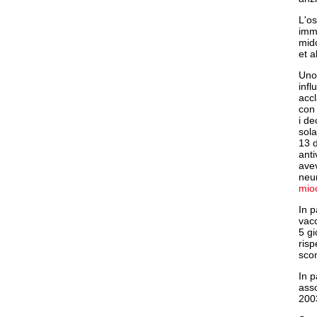
L'os
immu
mido
et a
Uno 
infl
accl
con 
i de
sol
13 
anti
avev
neur
mio
In p
vacc
5 gi
risp
sco
In p
asso
2003