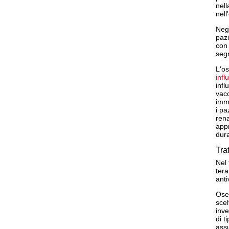
nell
nell
Negl
pazi
con 
segn
L'os
infl
infl
vacc
imm
i pa
rena
appr
dura
Tra
Nel 
tera
anti
Osel
scel
inve
di t
ass