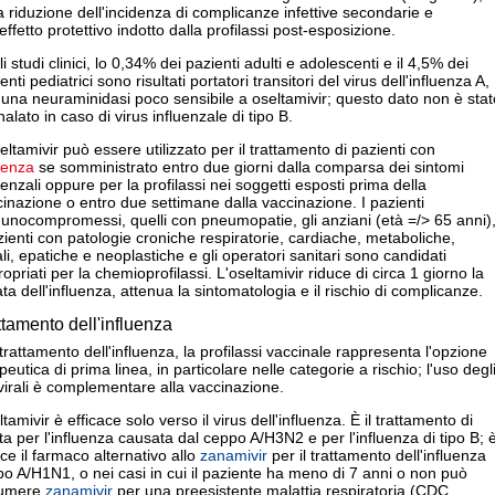
a riduzione dell'incidenza di complicanze infettive secondarie e
'effetto protettivo indotto dalla profilassi post-esposizione.
i studi clinici, lo 0,34% dei pazienti adulti e adolescenti e il 4,5% dei
enti pediatrici sono risultati portatori transitori del virus dell'influenza A,
una neuraminidasi poco sensibile a oseltamivir; questo dato non è stat
alato in caso di virus influenzale di tipo B.
eltamivir può essere utilizzato per il trattamento di pazienti con
uenza
se somministrato entro due giorni dalla comparsa dei sintomi
uenzali oppure per la profilassi nei soggetti esposti prima della
inazione o entro due settimane dalla vaccinazione. I pazienti
unocompromessi, quelli con pneumopatie, gli anziani (età =/> 65 anni)
zienti con patologie croniche respiratorie, cardiache, metaboliche,
li, epatiche e neoplastiche e gli operatori sanitari sono candidati
opriati per la chemioprofilassi. L'oseltamivir riduce di circa 1 giorno la
ta dell'influenza, attenua la sintomatologia e il rischio di complicanze.
ttamento dell'influenza
trattamento dell'influenza, la profilassi vaccinale rappresenta l'opzione
peutica di prima linea, in particolare nelle categorie a rischio; l'uso degl
virali è complementare alla vaccinazione.
tamivir è efficace solo verso il virus dell'influenza. È il trattamento di
ta per l'influenza causata dal ceppo A/H3N2 e per l'influenza di tipo B; 
ce il farmaco alternativo allo
zanamivir
per il trattamento dell'influenza
ipo A/H1N1, o nei casi in cui il paziente ha meno di 7 anni o non può
umere
zanamivir
per una preesistente malattia respiratoria (CDC,