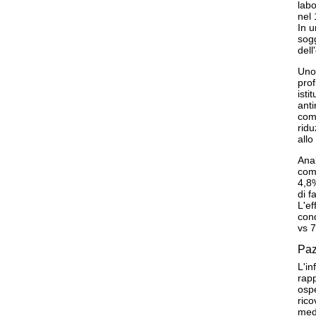
labo
nel 
In u
sogg
dell
Uno 
prof
isti
anti
com
ridu
allo
Anal
comu
4,8%
di f
L'ef
con
vs 7
Paz
L'in
rapp
ospe
rico
med