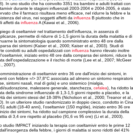
). In uno studio che ha coinvolto 3351 tra bambini e adulti trattati con
tamivir durante le stagioni influenzali 2003-2004 e 2004-2005, è stato
rvato che il farmaco risultava meno efficace, nel ridurre la febbre e la
istenza del virus, nei soggetti affetti da
influenza
B piuttosto che in
li affetti da
influenza
A (Kawai et al., 2006).
piego di oseltamivir nel trattamento dell'influenza, in assenza di
licanze, permette di ridurre di 1-1,5 giorni la durata della malattia e di
nuarne la sintomatologia quando somministrato entro 48 ore dalla
arsa dei sintomi (Kaiser et al., 2000; Kaiser et al., 2003). Studi di
te condotti su adulti ospedalizzati con
influenza
hanno rilevato inoltre
l'oseltamivir, iniziato entro 48 ore dalla comparsa dei sintomi, riduce la
ta dell'ospedalizzazione e il rischio di morte (Lee et al., 2007; McGeer
l., 2007).
omministrazione di oseltamivir entro 36 ore dall'inizio dei sintomi, in
enti con febbre =/> 37,8°C associata ad almeno un sintomo respiratori
se, sintomi nasali, mal di gola) e uno sistemico (mialgia,
vidi/sudorazione, malessere generale, stanchezza,
cefalea
), ha ridotto l
ta della sindrome influenzale di 1,3-1,5 giorni rispetto a placebo, e la
ità dei sintomi stessi del 18-38% (Nicholson et al., 2000; Treanor et al.,
). In un ulteriore studio randomizzato in doppio cieco, condotto in Cin
51 adulti (18-40 anni), l'oseltamivir (150 mg/die), iniziato entro 36 ore
'inizio dei sintomi, ha ridotto sul campione complessivo la durata della
ttia di 3,4 ore rispetto al placebo (91,6 vs 95 ore) (Li et al., 2003).
o studio IMPACT iniziando la terapia con oseltamivir entro le prime 12
dall'insorgenza della febbre, i giorni di malattia si sono ridotti del 41%