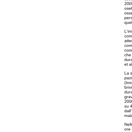
2008
osel
osse
pers
quel
L'im
comp
atte
comp
coor
che 
dura
et a
La s
pazi
(tos
bri
dura
grav
2000
su 4
dall
mala
Nell
ore 