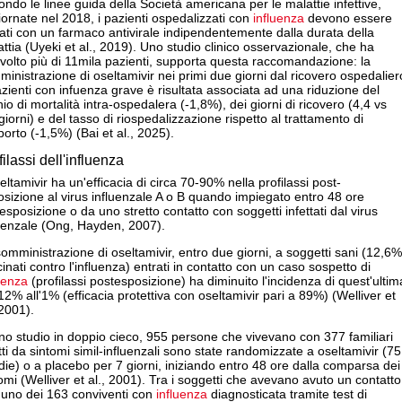
ndo le linee guida della Società americana per le malattie infettive,
ornate nel 2018, i pazienti ospedalizzati con
influenza
devono essere
tati con un farmaco antivirale indipendentemente dalla durata della
ttia (Uyeki et al., 2019). Uno studio clinico osservazionale, che ha
volto più di 11mila pazienti, supporta questa raccomandazione: la
inistrazione di oseltamivir nei primi due giorni dal ricovero ospedalier
zienti con infuenza grave è risultata associata ad una riduzione del
hio di mortalità intra-ospedalera (-1,8%), dei giorni di ricovero (4,4 vs
giorni) e del tasso di riospedalizzazione rispetto al trattamento di
orto (-1,5%) (Bai et al., 2025).
filassi dell'influenza
eltamivir ha un'efficacia di circa 70-90% nella profilassi post-
sizione al virus influenzale A o B quando impiegato entro 48 ore
'esposizione o da uno stretto contatto con soggetti infettati dal virus
luenzale (Ong, Hayden, 2007).
omministrazione di oseltamivir, entro due giorni, a soggetti sani (12,6%
inati contro l'influenza) entrati in contatto con un caso sospetto di
uenza
(profilassi postesposizione) ha diminuito l'incidenza di quest'ultim
12% all'1% (efficacia protettiva con oseltamivir pari a 89%) (Welliver et
 2001).
no studio in doppio cieco, 955 persone che vivevano con 377 familiari
tti da sintomi simil-influenzali sono state randomizzate a oseltamivir (75
ie) o a placebo per 7 giorni, iniziando entro 48 ore dalla comparsa dei
omi (Welliver et al., 2001). Tra i soggetti che avevano avuto un contatto
 uno dei 163 conviventi con
influenza
diagnosticata tramite test di