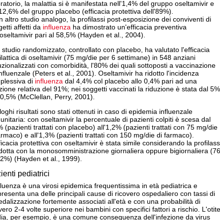
ratorio, la malattia si è manifestata nell'1,4% del gruppo oseltamivir e
12,6% del gruppo placebo (efficacia protettiva dell'89%).
n altro studio analogo, la profilassi post-esposizione dei conviventi di
etti affetti da
influenza
ha dimostrato un'efficacia preventiva
'oseltamivir pari al 58,5% (Hayden et al., 2004).
studio randomizzato, controllato con placebo, ha valutato l'efficacia
ilattica di oseltamivir (75 mg/die per 6 settimane) in 548 anziani
tuzionalizzati con comorbidità, l'80% dei quali sottoposti a vaccinazione
nfluenzale (Peters et al., 2001). Oseltamivir ha ridotto l'incidenza
plessiva di
influenza
dal 4,4% col placebo allo 0,4% pari ad una
zione relativa del 91%; nei soggetti vaccinati la riduzione è stata dal 5%
 0,5% (McClellan, Perry, 2001).
oghi risultati sono stati ottenuti in caso di epidemia influenzale
nitaria: con oseltamivir la percentuale di pazienti colpiti è scesa dal
 (pazienti trattati con placebo) all'1,2% (pazienti trattati con 75 mg/die
armaco) e all'1,3% (pazienti trattati con 150 mg/die di farmaco).
ficacia protettiva con oseltamivir è stata simile considerando la profilass
dotta con la monosomministrazione giornaliera oppure bigiornaliera (7
2%) (Hayden et al., 1999).
ienti pediatrici
fluenza è una virosi epidemica frequentissima in età pediatrica e
resenta una delle principali cause di ricovero ospedaliero con tassi di
dalizzazione fortemente associati all'età e con una probabilità di
vero 2-4 volte superiore nei bambini con specifici fattori a rischio. L'otit
ia, per esempio, è una comune conseguenza dell'infezione da virus