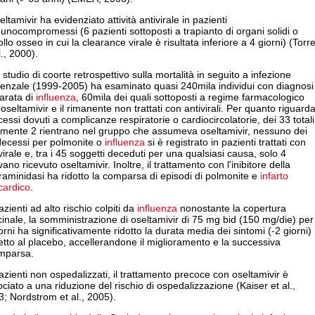
eltamivir ha evidenziato attività antivirale in pazienti
nocompromessi (6 pazienti sottoposti a trapianto di organi solidi o
llo osseo in cui la clearance virale è risultata inferiore a 4 giorni) (Torr
l., 2000).
studio di coorte retrospettivo sulla mortalità in seguito a infezione
uenzale (1999-2005) ha esaminato quasi 240mila individui con diagnosi
arata di
influenza
, 60mila dei quali sottoposti a regime farmacologico
oseltamivir e il rimanente non trattati con antivirali. Per quanto riguard
cessi dovuti a complicanze respiratorie o cardiocircolatorie, dei 33 totali
amente 2 rientrano nel gruppo che assumeva oseltamivir, nessuno dei
decessi per polmonite o
influenza
si è registrato in pazienti trattati con
virale e, tra i 45 soggetti deceduti per una qualsiasi causa, solo 4
ano ricevuto oseltamivir. Inoltre, il trattamento con l'inibitore della
aminidasi ha ridotto la comparsa di episodi di polmonite e
infarto
cardico
.
azienti ad alto rischio colpiti da
influenza
nonostante la copertura
inale, la somministrazione di oseltamivir di 75 mg bid (150 mg/die) per
orni ha significativamente ridotto la durata media dei sintomi (-2 giorni)
etto al placebo, accellerandone il miglioramento e la successiva
mparsa.
azienti non ospedalizzati, il trattamento precoce con oseltamivir è
ciato a una riduzione del rischio di ospedalizzazione (Kaiser et al.,
; Nordstrom et al., 2005).