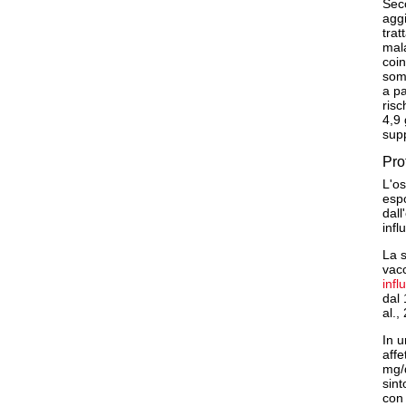
Seco
aggi
trat
mala
coin
somm
a pa
risc
4,9 
supp
Pro
L'os
espo
dall
inf
La s
vacc
infl
dal 
al.,
In u
affe
mg/d
sint
con