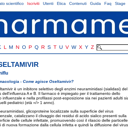
to scientifico
Iscriviti
Utenti
Etica
Contenuti
Guida
Faq
Stage
K
L
M
N
O
P
Q
R
S
T
U
V
W
X
Y
Z
SELTAMIVIR
iflu
macologia -
Come agisce Oseltamivir?
tamivir è un inibitore selettivo degli enzimi neuraminidasi (sialidasi) del
s dell'influenza A e B. Il farmaco è impiegato per il trattamento dello
o influenzale e nella profilassi post-esposizione sia nei pazienti adulti si
uelli pediatrici (età =/> 1 anno).
euraminidasi, glicoproteine localizzate sulla superficie del virus
uenzale, catalizzano il clivaggio dei residui di acido sialico presenti sulla
rficie delle cellule infettate, promuovendo così il rilascio delle particelle
li di nuova formazione dalla cellula infetta e quindi la diffusione del virus