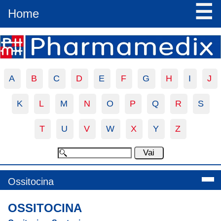
☰
Home
A
B
C
D
E
F
G
H
I
J
K
L
M
N
O
P
Q
R
S
T
U
V
W
X
Y
Z
Ossitocina
OSSITOCINA