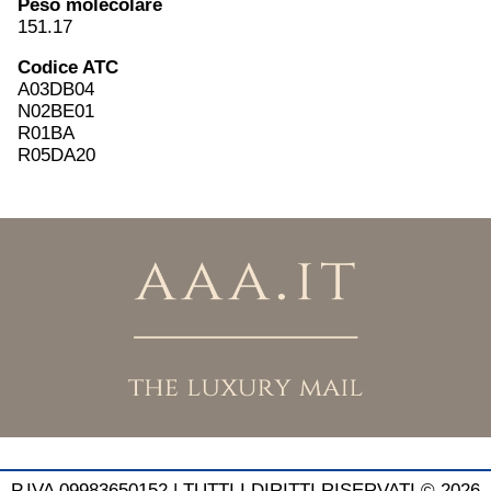
Peso molecolare
151.17
Codice ATC
A03DB04
N02BE01
R01BA
R05DA20
P.IVA 09983650152 |
TUTTI I DIRITTI RISERVATI © 2026