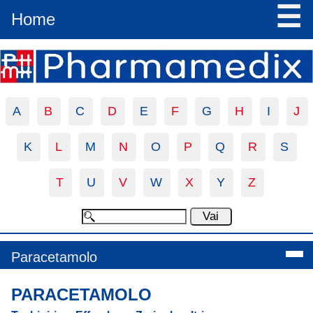
☰
Home
A
B
C
D
E
F
G
H
I
J
K
L
M
N
O
P
Q
R
S
T
U
V
W
X
Y
Z
Paracetamolo
PARACETAMOLO