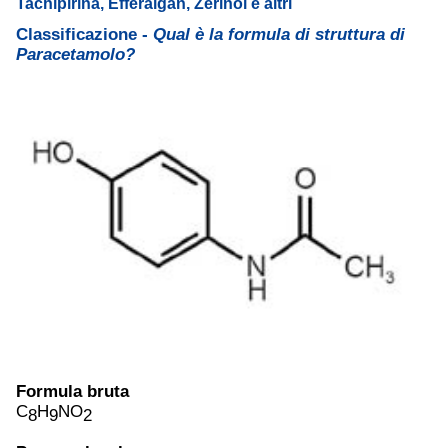
Tachipirina, Efferalgan, Zerinol e altri
Classificazione -
Qual è la formula di struttura di
Paracetamolo?
Formula bruta
C
H
NO
8
9
2