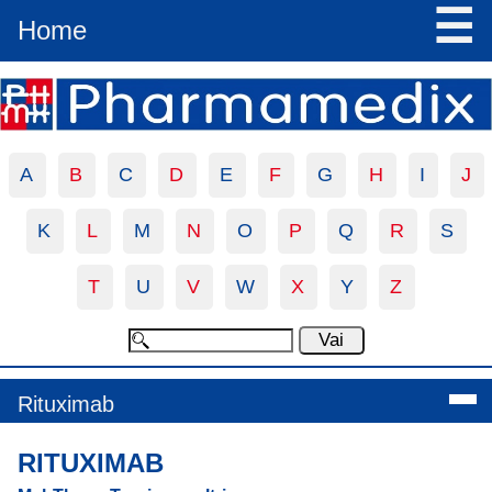
☰
Home
A
B
C
D
E
F
G
H
I
J
K
L
M
N
O
P
Q
R
S
T
U
V
W
X
Y
Z
Rituximab
RITUXIMAB