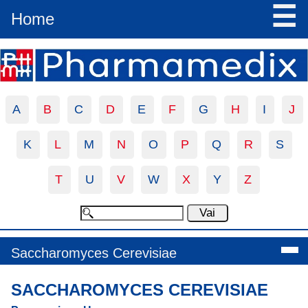
☰
Home
A
B
C
D
E
F
G
H
I
J
K
L
M
N
O
P
Q
R
S
T
U
V
W
X
Y
Z
Saccharomyces Cerevisiae
SACCHAROMYCES CEREVISIAE