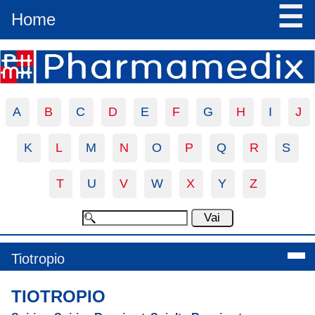
☰
Home
A
B
C
D
E
F
G
H
I
J
K
L
M
N
O
P
Q
R
S
T
U
V
W
X
Y
Z
Tiotropio
TIOTROPIO