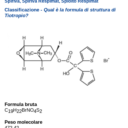
Spiriva, Spiriva Respimat, Spiolto Respimat
Classificazione -
Qual è la formula di struttura di
Tiotropio?
Formula bruta
C
H
BrNO
S
19
22
4
2
Peso molecolare
472.42