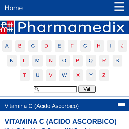
☰
Home
A
B
C
D
E
F
G
H
I
J
K
L
M
N
O
P
Q
R
S
T
U
V
W
X
Y
Z
Vitamina C (Acido Ascorbico)
VITAMINA C (ACIDO ASCORBICO)