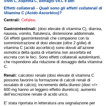
Vivin C, Aspirina C, Benagol Vit.C e altri
Effetti collaterali -
Quali sono gli effetti collaterali di
Vitamina C (Acido Ascorbico)?
Centrali:
Cefalea
.
Gastrointestinali:
(dosi elevate di vitamina C), diarrea,
nausea, vomito, flatulenza, distensione addominale.
Gli effetti gastrointestinali che compaiono con la
somministrazione di dosi elevate (oltre 2 g/die) di
vitamina C (acido ascorbico) sono dovuti all’azione
osmotica della quota di vitamina non assorbita ed
escreta con le feci. Sono effetti collaterali autolimitanti,
che rispondono alla riduzione di dosaggio della vitamina
C.
Renali:
calcolosi renale (dosi elevate di vitamina C
possono favorire la formazione di calcoli renali di
ossalato di calcio); incremento della diuresi (dosi =/>
600 mg hanno un leggero effetto diuretico); aumento
dell’escrezione renale di acido urico.
E’ stata riportata in letteratura una segnalazione per