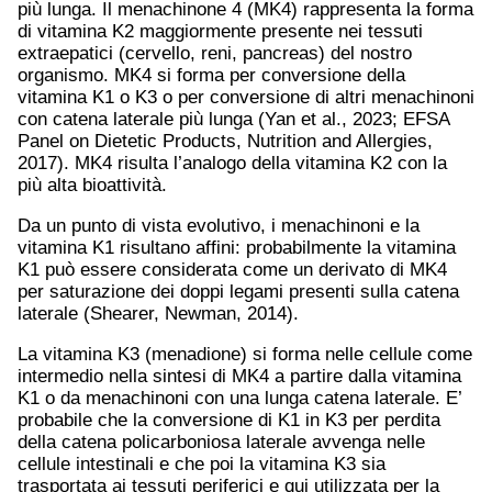
più lunga. Il menachinone 4 (MK4) rappresenta la forma
di vitamina K2 maggiormente presente nei tessuti
extraepatici (cervello, reni, pancreas) del nostro
organismo. MK4 si forma per conversione della
vitamina K1 o K3 o per conversione di altri menachinoni
con catena laterale più lunga (Yan et al., 2023; EFSA
Panel on Dietetic Products, Nutrition and Allergies,
2017). MK4 risulta l’analogo della vitamina K2 con la
più alta bioattività.
Da un punto di vista evolutivo, i menachinoni e la
vitamina K1 risultano affini: probabilmente la vitamina
K1 può essere considerata come un derivato di MK4
per saturazione dei doppi legami presenti sulla catena
laterale (Shearer, Newman, 2014).
La vitamina K3 (menadione) si forma nelle cellule come
intermedio nella sintesi di MK4 a partire dalla vitamina
K1 o da menachinoni con una lunga catena laterale. E’
probabile che la conversione di K1 in K3 per perdita
della catena policarboniosa laterale avvenga nelle
cellule intestinali e che poi la vitamina K3 sia
trasportata ai tessuti periferici e qui utilizzata per la