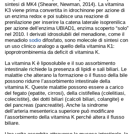
sintesi di MK4 (Shearer, Newman, 2014). La vitamina
K3 viene prima convertita in idrochinone per azione di
un enzima redox e poi subisce una reazione di
prenilazione per inserire la catena laterale isoprenilica
per azione dell’enzima UBIAD1, enzima scoperto “solo”
nel 2010. I derivati idrosolubili del menadione, come il
menadiolo
sodio
difosfato, sono molecole di sintesi con
un uso clinico analogo a quello della vitamina K1:
ipoprotrombinemia da deficit di vitamina K.
La vitamina K è liposolubile e il suo assorbimento
intestinale richiede la presenza di lipidi e sali biliari. Le
malattie che alterano la formazione o il flusso della bile
possono ridurre l’assorbimento intestinale della
vitamina K. Queste malattie possono essere a carico
del fegato (epatite, cirrosi), della cistifellea (colelitiasi,
colecistite), dei dotti biliari (calcoli biliari, colangite) e
del pancreas (pancreatite). Anche la sindrome
dell’arteria mesenterica superiore può modificare
l’assorbimento della vitamina K perché altera il flusso
biliare.