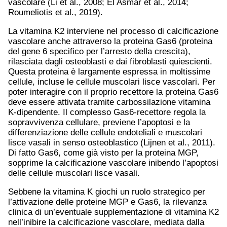
vascolare (Li et al., 2008; El Asmar et al., 2014;
Roumeliotis et al., 2019).
La vitamina K2 interviene nel processo di calcificazione
vascolare anche attraverso la proteina Gas6 (proteina
del gene 6 specifico per l’arresto della crescita),
rilasciata dagli osteoblasti e dai fibroblasti quiescienti.
Questa proteina è largamente espressa in moltissime
cellule, incluse le cellule muscolari lisce vascolari. Per
poter interagire con il proprio recettore la proteina Gas6
deve essere attivata tramite carbossilazione vitamina
K-dipendente. Il complesso Gas6-recettore regola la
sopravvivenza cellulare, previene l’apoptosi e la
differenziazione delle cellule endoteliali e muscolari
lisce vasali in senso osteoblastico (Lijnen et al., 2011).
Di fatto Gas6, come già visto per la proteina MGP,
sopprime la calcificazione vascolare inibendo l’apoptosi
delle cellule muscolari lisce vasali.
Sebbene la vitamina K giochi un ruolo strategico per
l’attivazione delle proteine MGP e Gas6, la rilevanza
clinica di un’eventuale supplementazione di vitamina K2
nell’inibire la calcificazione vascolare, mediata dalla