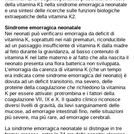
della vitamina K1 nella sindrome emorragica neonatale
e una sintesi delle ricerche sulle funzioni biologiche
extraepatiche della vitamina K2.
Sindrome emorragica neonatale
Nei neonati può verificarsi emorragia da deficit di
vitamina K, soprattutti nei nati prematuri, riconducibile
ad un passaggio insufficiente di vitamina K dalla madre
al feto durante la gravidanza, al basso contenuto di
vitamina K nel latte materno e al fatto che alla nascita il
neonato presenta una flora batterica non sviluppata.
L’emorragia da carenza di vitamina K (che un tempo
era indicata come sindrome emorragica del neonato) è
dovuta ad un deficit transitorio, ma severo, delle
proteine della coagulazione che richiedono la vitamina
K per essere attivate: protrombina e i fattori della
coagulazione VII, IX e X. Il quadro clinico riconosce
diversi livelli di gravità, da lievi sanguinamenti delle
mucose, ad emorragie intestinali fino, nelle situazioni
più severe, ma più rare, ad emorragie cerebrali.
La sindrome emorragica neonatale si distingue in tre