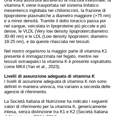
Una volta assorbita attraverso la mucosa intestinale, la
vitamina K viene trasportata nel sistema linfatico
mesenterico inglobata nei chilomicroni, la frazione di
lipoproteine plasmatiche a diametro maggiore (>75 nm)
e a minor densità. Tramite il dotto toracico passa poi
nel sangue, veicolata in lipoproteine più piccole e più
dense, le VLDL (Very low density lipoprotein;diametro:
30-80 nm) e le LDL (Low density lipoprotein; diametro
18-25 nm), e da queste rilasciata nei tessuti.
Nel nostro organismo la maggior parte di vitamina K1
presente è immagazzinata nel fegato, mentre nei
tessuti extraepatici la vitamina K è presente soprattutto
come MK4 (Yan et al., 2023).
Livelli di assunzione adeguata di vitamina K
I livelli di assunione adeguata di vitamina K non sono
definiti in maniera univoca, ma variano a seconda delle
agenzie di riferimento.
La Società Italiana di Nutrizione ha indicato i seguenti
valori di riferimento per la vitamina K, genericamente
intesa, senza distinzione tra K1 e K2 (Società Italiana