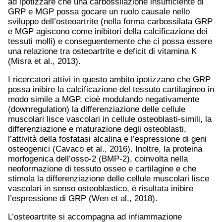
ad ipotizzare che una carbossilazione insufficiente di
GRP e MGP possa gocare un ruolo causale nello
sviluppo dell’osteoartrite (nella forma carbossilata GRP
e MGP agiscono come inibitori della calcificazione dei
tessuti molli) e conseguentemente che ci possa essere
una relazione tra osteoartrite e deficit di vitamina K
(Misra et al., 2013).
I ricercatori attivi in questo ambito ipotizzano che GRP
possa inibire la calcificazione del tessuto cartilagineo in
modo simile a MGP, cioè modulando negativamente
(downregulation) la differenziazione delle cellule
muscolari lisce vascolari in cellule osteoblasti-simili, la
differenziazione e maturazione degli osteoblasti,
l’attività della fosfatasi alcalina e l’espressione di geni
osteogenici (Cavaco et al., 2016). Inoltre, la proteina
morfogenica dell’osso-2 (BMP-2), coinvolta nella
neoformazione di tessuto osseo e cartilagine e che
stimola la differenziazione delle cellule muscolari lisce
vascolari in senso osteoblastico, è risultata inibire
l’espressione di GRP (Wen et al., 2018).
L’osteoartrite si accompagna ad infiammazione