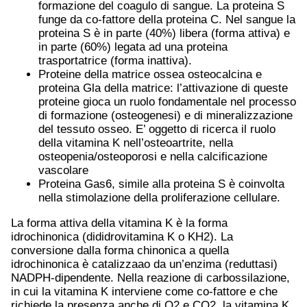
formazione del coagulo di sangue. La proteina S
funge da co-fattore della proteina C. Nel sangue la
proteina S è in parte (40%) libera (forma attiva) e
in parte (60%) legata ad una proteina
trasportatrice (forma inattiva).
Proteine della matrice ossea osteocalcina e
proteina Gla della matrice: l’attivazione di queste
proteine gioca un ruolo fondamentale nel processo
di formazione (osteogenesi) e di mineralizzazione
del tessuto osseo. E’ oggetto di ricerca il ruolo
della vitamina K nell’osteoartrite, nella
osteopenia/osteoporosi e nella calcificazione
vascolare
Proteina Gas6, simile alla proteina S è coinvolta
nella stimolazione della proliferazione cellulare.
La forma attiva della vitamina K è la forma
idrochinonica (dididrovitamina K o KH2). La
conversione dalla forma chinonica a quella
idrochinonica è catalizzaao da un’enzima (reduttasi)
NADPH-dipendente. Nella reazione di carbossilazione,
in cui la vitamina K interviene come co-fattore e che
richiede la presenza anche di O2 e CO2, la vitamina K