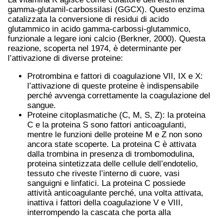
gamma-glutamil-carbossilasi (GGCX). Questo enzima
catalizzata la conversione di residui di acido
glutammico in acido gamma-carbossi-glutammico,
funzionale a legare ioni calcio (Berkner, 2000). Questa
reazione, scoperta nel 1974, è determinante per
l’attivazione di diverse proteine:
Protrombina e fattori di coagulazione VII, IX e X:
l’attivazione di queste proteine è indispensabile
perché avvenga correttamente la coagulazione del
sangue.
Proteine citoplasmatiche (C, M, S, Z): la proteina
C e la proteina S sono fattori anticoagulanti,
mentre le funzioni delle proteine M e Z non sono
ancora state scoperte. La proteina C è attivata
dalla trombina in presenza di trombomodulina,
proteina sintetizzata delle cellule dell’endotelio,
tessuto che riveste l’interno di cuore, vasi
sanguigni e linfatici. La proteina C possiede
attività anticoagulante perché, una volta attivata,
inattiva i fattori della coagulazione V e VIII,
interrompendo la cascata che porta alla