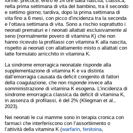
forme: precoce, entro le 24 ore dalla nascita; classica,
nella prima settimana di vita del bambino, tra il secondo
e settimo giorno; tardiva, dopo la prima settimana di
vita fino a 6 mesi, con picco d’incidenza tra la seconda
e l’ottava settimana di vita. Sono a rischio soprattutto i
neonati prematuri e i neonati allattati esclusivamente al
seno (normalmente povero di vitamina K) che non
hanno ricevuto la profilassi con vitamina K alla nascita,
rispetto ai neonati con allattamento misto o allattati con
latte formulato arricchito in vitamina K.
La sindrome emorragica neonatale risponde alla
supplementazione di vitamina K e va distinta
dall’emorragia causata da deficit congenito di fattori
della coagulazione, che non risponde invece alla
somministrazione di vitamina K esogena. L’incidenza di
sindrome emorragica classica da deficit di vitamina K,
in assenza di profilassi, è del 2% (Kliegman et al.,
2023).
Nei neonati le cui mamme sono in terapia cronica con
farmaci che interferiscono con l’assorbimento o
l’attività della vitamina K (
warfarin
,
fenitoina
,