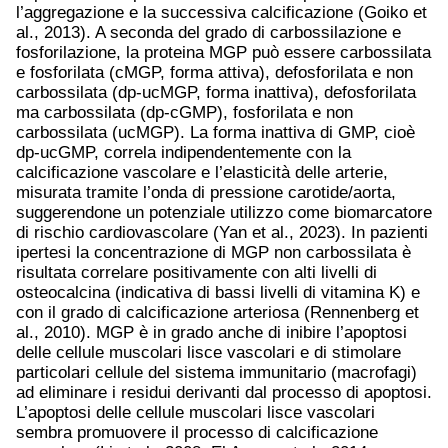
l’aggregazione e la successiva calcificazione (Goiko et
al., 2013). A seconda del grado di carbossilazione e
fosforilazione, la proteina MGP può essere carbossilata
e fosforilata (cMGP, forma attiva), defosforilata e non
carbossilata (dp-ucMGP, forma inattiva), defosforilata
ma carbossilata (dp-cGMP), fosforilata e non
carbossilata (ucMGP). La forma inattiva di GMP, cioè
dp-ucGMP, correla indipendentemente con la
calcificazione vascolare e l’elasticità delle arterie,
misurata tramite l’onda di pressione carotide/aorta,
suggerendone un potenziale utilizzo come biomarcatore
di rischio cardiovascolare (Yan et al., 2023). In pazienti
ipertesi la concentrazione di MGP non carbossilata è
risultata correlare positivamente con alti livelli di
osteocalcina (indicativa di bassi livelli di vitamina K) e
con il grado di calcificazione arteriosa (Rennenberg et
al., 2010). MGP è in grado anche di inibire l’apoptosi
delle cellule muscolari lisce vascolari e di stimolare
particolari cellule del sistema immunitario (macrofagi)
ad eliminare i residui derivanti dal processo di apoptosi.
L’apoptosi delle cellule muscolari lisce vascolari
sembra promuovere il processo di calcificazione