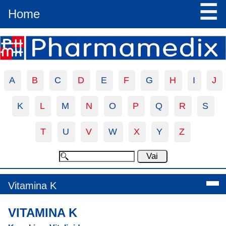
☰
Home
A
B
C
D
E
F
G
H
I
J
K
L
M
N
O
P
Q
R
S
T
U
V
W
X
Y
Z
Vitamina K
VITAMINA K