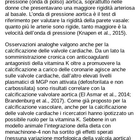
pressione (onda di polso) aortica, soprattutto nelle
donne che presentavano una maggiore rigidità arteriosa
al basale. L’onda di pressione aortica è il test di
riferimento per valutare la rigidità della parete vasale:
quanto più le arterie sono rigide, tanto maggiore è la
velocità dell’onda di pressione (Knapen et al., 2015).
Osservazioni analoghe valgono anche per la
calcificazione delle valvole cardiache. Da un lato la
somministrazione cronica con anticoagulanti
antagonisti della vitamina K oltre a promuovere la
calcificazione a carico delle coronarie agisce anche
sulle valvole cardiache, dall’altro elevati livelli
plasmatici di MGP non attivata (defosforilata e non
carbossilata) sono risultati correlare con la
calcificazione valvolare aortica (El Asmar et al., 2014;
Brandenburg et al., 2017). Come già proposto per la
calcificazione vascolare, anche per la calcificazione
delle valvole cardiache i ricercatori hanno ipotizzato un
possibile ruolo per la vitamina K. Sebbene in un
modello animale l’integrazione della dieta con
menachinone-4 non ha sortito gli effetti sperati
(nessuna variazione morfologica della valcola aortica)