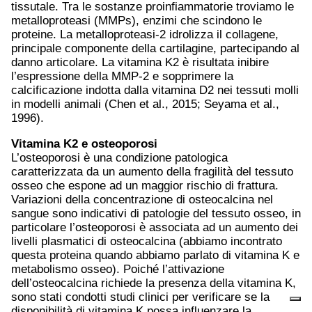
tissutale. Tra le sostanze proinfiammatorie troviamo le
metalloproteasi (MMPs), enzimi che scindono le
proteine. La metalloproteasi-2 idrolizza il collagene,
principale componente della cartilagine, partecipando al
danno articolare. La vitamina K2 è risultata inibire
l’espressione della MMP-2 e sopprimere la
calcificazione indotta dalla vitamina D2 nei tessuti molli
in modelli animali (Chen et al., 2015; Seyama et al.,
1996).
Vitamina K2 e
osteoporosi
L’osteoporosi è una condizione patologica
caratterizzata da un aumento della fragilità del tessuto
osseo che espone ad un maggior rischio di frattura.
Variazioni della concentrazione di osteocalcina nel
sangue sono indicativi di patologie del tessuto osseo, in
particolare l’osteoporosi è associata ad un aumento dei
livelli plasmatici di osteocalcina (abbiamo incontrato
questa proteina quando abbiamo parlato di vitamina K e
metabolismo osseo). Poiché l’attivazione
dell’osteocalcina richiede la presenza della vitamina K,
sono stati condotti studi clinici per verificare se la
disponibilità di vitamina K possa influenzare la