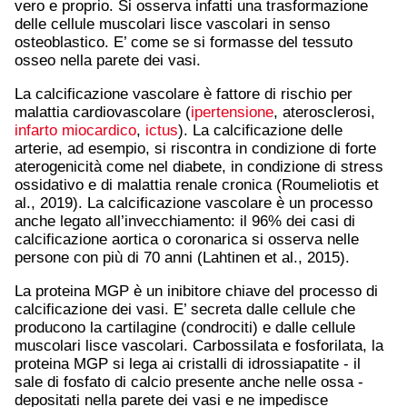
vero e proprio. Si osserva infatti una trasformazione
delle cellule muscolari lisce vascolari in senso
osteoblastico. E’ come se si formasse del tessuto
osseo nella parete dei vasi.
La calcificazione vascolare è fattore di rischio per
malattia cardiovascolare (
ipertensione
, aterosclerosi,
infarto miocardico
,
ictus
). La calcificazione delle
arterie, ad esempio, si riscontra in condizione di forte
aterogenicità come nel diabete, in condizione di stress
ossidativo e di malattia renale cronica (Roumeliotis et
al., 2019). La calcificazione vascolare è un processo
anche legato all’invecchiamento: il 96% dei casi di
calcificazione aortica o coronarica si osserva nelle
persone con più di 70 anni (Lahtinen et al., 2015).
La proteina MGP è un inibitore chiave del processo di
calcificazione dei vasi. E’ secreta dalle cellule che
producono la cartilagine (condrociti) e dalle cellule
muscolari lisce vascolari. Carbossilata e fosforilata, la
proteina MGP si lega ai cristalli di idrossiapatite - il
sale di fosfato di calcio presente anche nelle ossa -
depositati nella parete dei vasi e ne impedisce