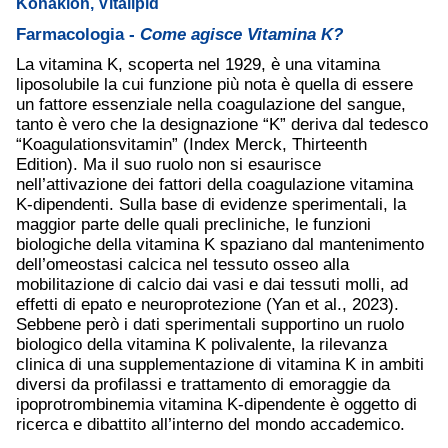
Konakion, Vitalipid
Farmacologia -
Come agisce Vitamina K?
La vitamina K, scoperta nel 1929, è una vitamina
liposolubile la cui funzione più nota è quella di essere
un fattore essenziale nella coagulazione del sangue,
tanto è vero che la designazione “K” deriva dal tedesco
“Koagulationsvitamin” (Index Merck, Thirteenth
Edition). Ma il suo ruolo non si esaurisce
nell’attivazione dei fattori della coagulazione vitamina
K-dipendenti. Sulla base di evidenze sperimentali, la
maggior parte delle quali precliniche, le funzioni
biologiche della vitamina K spaziano dal mantenimento
dell’omeostasi calcica nel tessuto osseo alla
mobilitazione di calcio dai vasi e dai tessuti molli, ad
effetti di epato e neuroprotezione (Yan et al., 2023).
Sebbene però i dati sperimentali supportino un ruolo
biologico della vitamina K polivalente, la rilevanza
clinica di una supplementazione di vitamina K in ambiti
diversi da profilassi e trattamento di emoraggie da
ipoprotrombinemia vitamina K-dipendente è oggetto di
ricerca e dibattito all’interno del mondo accademico.