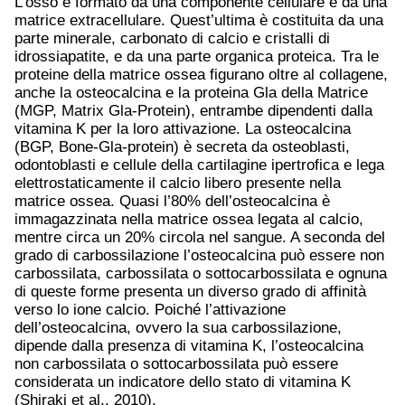
L’osso è formato da una componente cellulare e da una
matrice extracellulare. Quest’ultima è costituita da una
parte minerale, carbonato di calcio e cristalli di
idrossiapatite, e da una parte organica proteica. Tra le
proteine della matrice ossea figurano oltre al collagene,
anche la osteocalcina e la proteina Gla della Matrice
(MGP, Matrix Gla-Protein), entrambe dipendenti dalla
vitamina K per la loro attivazione. La osteocalcina
(BGP, Bone-Gla-protein) è secreta da osteoblasti,
odontoblasti e cellule della cartilagine ipertrofica e lega
elettrostaticamente il calcio libero presente nella
matrice ossea. Quasi l’80% dell’osteocalcina è
immagazzinata nella matrice ossea legata al calcio,
mentre circa un 20% circola nel sangue. A seconda del
grado di carbossilazione l’osteocalcina può essere non
carbossilata, carbossilata o sottocarbossilata e ognuna
di queste forme presenta un diverso grado di affinità
verso lo ione calcio. Poiché l’attivazione
dell’osteocalcina, ovvero la sua carbossilazione,
dipende dalla presenza di vitamina K, l’osteocalcina
non carbossilata o sottocarbossilata può essere
considerata un indicatore dello stato di vitamina K
(Shiraki et al., 2010).