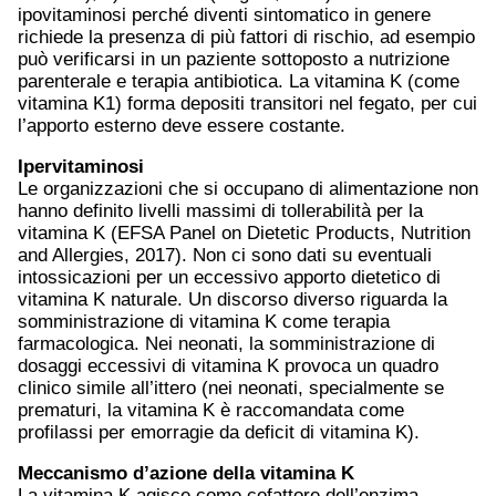
ipovitaminosi perché diventi sintomatico in genere
richiede la presenza di più fattori di rischio, ad esempio
può verificarsi in un paziente sottoposto a nutrizione
parenterale e terapia antibiotica. La vitamina K (come
vitamina K1) forma depositi transitori nel fegato, per cui
l’apporto esterno deve essere costante.
Ipervitaminosi
Le organizzazioni che si occupano di alimentazione non
hanno definito livelli massimi di tollerabilità per la
vitamina K (EFSA Panel on Dietetic Products, Nutrition
and Allergies, 2017). Non ci sono dati su eventuali
intossicazioni per un eccessivo apporto dietetico di
vitamina K naturale. Un discorso diverso riguarda la
somministrazione di vitamina K come terapia
farmacologica. Nei neonati, la somministrazione di
dosaggi eccessivi di vitamina K provoca un quadro
clinico simile all’ittero (nei neonati, specialmente se
prematuri, la vitamina K è raccomandata come
profilassi per emorragie da deficit di vitamina K).
Meccanismo d’azione della vitamina K
La vitamina K agisce come cofattore dell’enzima