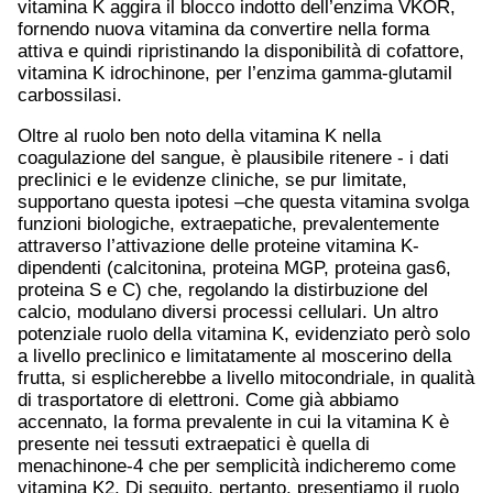
vitamina K aggira il blocco indotto dell’enzima VKOR,
fornendo nuova vitamina da convertire nella forma
attiva e quindi ripristinando la disponibilità di cofattore,
vitamina K idrochinone, per l’enzima gamma-glutamil
carbossilasi.
Oltre al ruolo ben noto della vitamina K nella
coagulazione del sangue, è plausibile ritenere - i dati
preclinici e le evidenze cliniche, se pur limitate,
supportano questa ipotesi –che questa vitamina svolga
funzioni biologiche, extraepatiche, prevalentemente
attraverso l’attivazione delle proteine vitamina K-
dipendenti (calcitonina, proteina MGP, proteina gas6,
proteina S e C) che, regolando la distirbuzione del
calcio, modulano diversi processi cellulari. Un altro
potenziale ruolo della vitamina K, evidenziato però solo
a livello preclinico e limitatamente al moscerino della
frutta, si esplicherebbe a livello mitocondriale, in qualità
di trasportatore di elettroni. Come già abbiamo
accennato, la forma prevalente in cui la vitamina K è
presente nei tessuti extraepatici è quella di
menachinone-4 che per semplicità indicheremo come
vitamina K2. Di seguito, pertanto, presentiamo il ruolo