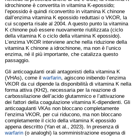
idrochinone è convertita in vitamina K-epossido;
l’epossido è quindi riconvertito in vitamina K chinone
dall’enzima vitamina K epossido reduttasi o VKOR, la
cui scoperta risale al 2004. A questo punto la vitamina
K chinone può essere nuovamente riutilizzata (ciclo
della vitamina K o ciclo della vitamina K epossido).
L’enzima VKOR interviene anche nella riduzione della
vitamina K chinone a idrochinone, ma non è l’unico
enzima, né il più importante, che catalizza questo
passaggio.
Gli anticoagulanti orali antagonisti della vitamina K
(VHAs), come il
warfarin
, agiscono inibendo l’enzima
VKOR da cui dipende la disponibilità di vitamina K nella
forma attiva (KH2), necessaria per la reazione di
carbossilazione dell’acido glutammico e l’attivazione
dei fattori della coagulazione vitamina K-dipendenti. Gli
anticoagulanti VKAs non bloccano completamente
l’enzima VKOR, per cui riducono, ma non bloccano
completamente il ciclo della vitamina K epossido
appena descritto (Yan et al., 2023). In presenza di
warfarin
(o analoghi) la somministrazione esogena di