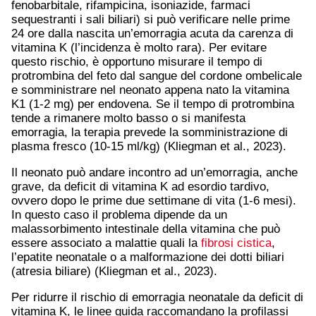
fenobarbitale, rifampicina, isoniazide, farmaci
sequestranti i sali biliari) si può verificare nelle prime
24 ore dalla nascita un’emorragia acuta da carenza di
vitamina K (l’incidenza è molto rara). Per evitare
questo rischio, è opportuno misurare il tempo di
protrombina del feto dal sangue del cordone ombelicale
e somministrare nel neonato appena nato la vitamina
K1 (1-2 mg) per endovena. Se il tempo di protrombina
tende a rimanere molto basso o si manifesta
emorragia, la terapia prevede la somministrazione di
plasma fresco (10-15 ml/kg) (Kliegman et al., 2023).
Il neonato può andare incontro ad un’emorragia, anche
grave, da deficit di vitamina K ad esordio tardivo,
ovvero dopo le prime due settimane di vita (1-6 mesi).
In questo caso il problema dipende da un
malassorbimento intestinale della vitamina che può
essere associato a malattie quali la
fibrosi cistica
,
l’epatite neonatale o a malformazione dei dotti biliari
(atresia biliare) (Kliegman et al., 2023).
Per ridurre il rischio di emorragia neonatale da deficit di
vitamina K, le linee guida raccomandano la profilassi