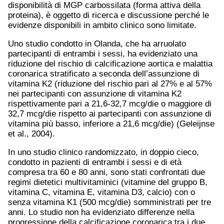
disponibilità di MGP carbossilata (forma attiva della
proteina), è oggetto di ricerca e discussione perché le
evidenze disponibili in ambito clinico sono limitate.
Uno studio condotto in Olanda, che ha arruolato
partecipanti di entrambi i sessi, ha evidenziato una
riduzione del rischio di calcificazione aortica e malattia
coronarica stratificato a seconda dell’assunzione di
vitamina K2 (riduzione del rischio pari al 27% e al 57%
nei partecipanti con assunzione di vitamina K2
rispettivamente pari a 21,6-32,7 mcg/die o maggiore di
32,7 mcg/die rispetto ai partecipanti con assunzione di
vitamina più basso, inferiore a 21,6 mcg/die) (Geleijnse
et al., 2004).
In uno studio clinico randomizzato, in doppio cieco,
condotto in pazienti di entrambi i sessi e di età
compresa tra 60 e 80 anni, sono stati confrontati due
regimi dietetici multivitaminici (vitamine del gruppo B,
vitamina C, vitamina E, vitamina D3, calcio) con o
senza vitamina K1 (500 mcg/die) somministrati per tre
anni. Lo studio non ha evidenziato differenze nella
progressione della calcificazione coronarica tra i due