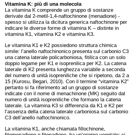
Vitamina K: più di una molecola
La vitamina K comprende un gruppo di sostanze
derivate dal 2-metil-1,4-naftochinone (menadione) -
spesso si utilizza la dicitura generica naftochinone per
indicare le diverse forme di vitamina K – distinte in
vitamina K1, vitamina K2 e vitamina K3.
Le vitamina K1 e K2 possiedono struttura chimica
simile: l’anello naftochinonico presenta sul carbonio C3
una catena laterale policarboniosa, fitilica con un solo
doppio legame per K1 e isoprenilica per K2. La catena
laterale di K2 presenta lunghezza variabile a seconda
del numero di unità isopreniliche che si ripetono, da 2 a
15 (Kurosu, Begari, 2010). Con il termine “vitamina K2”
pertanto si fa riferimento ad un gruppo di sostanze
indicate con il nome di menachinone (MK) seguito dal
numero di unità isopreniliche che formano la catena
laterale. La vitamina K3 si differenzia da K1 e K2 per
l’assenza della catena laterale carboniosa sul carbonio
C3 dell’anello naftochinonico.
La vitamina K1, anche chiamata fillochinone,
fitomenadione o fitonadione, ha un’origine vegetale: si