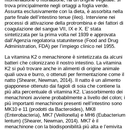
trova principalmente negli ortaggi a foglia verde.
Assunta esclusivamente con la dieta, è assorbita nella
parte finale dell’intestino tenue (ileo). Interviene nei
processi di attivazione della protrombina e dei fattori di
coagulazione del sangue VII, IX e X. E’ stata
sintetizzata per la prima volta nel 1939 e approvata
dall’Agenzia regolatoria statunitense (Food and Drug
Administration, FDA) per l’impiego clinico nel 1955.
La vitamina K2 o menachinone è sintetizzata da alcuni
batteri che colonizzano il nostro intestino. La vitamina
K2 si può trovare anche in alimenti di origine animale
quali uova e burro, o ottenuti per fermentazione come il
natto (Shearer, Newman, 2014). Il natto è un alimento
giapponese ottenuto dai fagioli di soia che contiene la
più alta percentuale di vitamina K2. L’assorbimento dei
menachinoni avviene probabilmente a livello del colon; i
più importanti menachinoni presenti nell’intestino sono
MK10 e 11 (prodotti da Bacteroides), MK8
(Enterobacteria), MK7 (Veillonella) e MH6 (Eubacterium
lentum) (Shearer, Newman, 2014). MK7 è il
menachinone con la biodisponibilità più alta e l’emivita