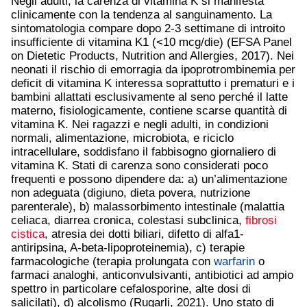
Negli adulti, la carenza di vitamina K si manifesta
clinicamente con la tendenza al sanguinamento. La
sintomatologia compare dopo 2-3 settimane di introito
insufficiente di vitamina K1 (<10 mcg/die) (EFSA Panel
on Dietetic Products, Nutrition and Allergies, 2017). Nei
neonati il rischio di emorragia da ipoprotrombinemia per
deficit di vitamina K interessa soprattutto i prematuri e i
bambini allattati esclusivamente al seno perché il latte
materno, fisiologicamente, contiene scarse quantità di
vitamina K. Nei ragazzi e negli adulti, in condizioni
normali, alimentazione, microbiota, e riciclo
intracellulare, soddisfano il fabbisogno giornaliero di
vitamina K. Stati di carenza sono considerati poco
frequenti e possono dipendere da: a) un’alimentazione
non adeguata (digiuno, dieta povera, nutrizione
parenterale), b) malassorbimento intestinale (malattia
celiaca, diarrea cronica, colestasi subclinica,
fibrosi
cistica
, atresia dei dotti biliari, difetto di alfa1-
antiripsina, A-beta-lipoproteinemia), c) terapie
farmacologiche (terapia prolungata con
warfarin
o
farmaci analoghi, anticonvulsivanti, antibiotici ad ampio
spettro in particolare cefalosporine, alte dosi di
salicilati), d) alcolismo (Rugarli, 2021). Uno stato di