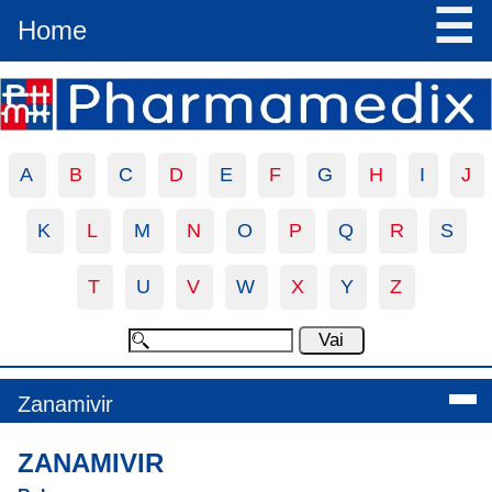
☰
Home
A
B
C
D
E
F
G
H
I
J
K
L
M
N
O
P
Q
R
S
T
U
V
W
X
Y
Z
Zanamivir
ZANAMIVIR