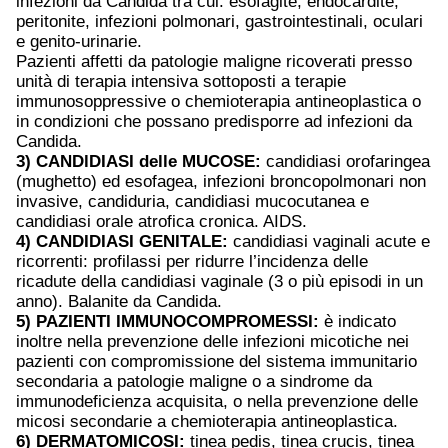
infezioni da Candida tra cui: esofagite, endocardite,
peritonite, infezioni polmonari, gastrointestinali, oculari
e genito-urinarie.
Pazienti affetti da patologie maligne ricoverati presso
unità di terapia intensiva sottoposti a terapie
immunosoppressive o chemioterapia antineoplastica o
in condizioni che possano predisporre ad infezioni da
Candida.
3) CANDlDIASI delle MUCOSE:
candidiasi orofaringea
(mughetto) ed esofagea, infezioni broncopolmonari non
invasive, candiduria, candidiasi mucocutanea e
candidiasi orale atrofica cronica. AIDS.
4) CANDIDIASI GENITALE:
candidiasi vaginali acute e
ricorrenti: profilassi per ridurre l’incidenza delle
ricadute della candidiasi vaginale (3 o più episodi in un
anno). Balanite da Candida.
5) PAZIENTI IMMUNOCOMPROMESSI:
è indicato
inoltre nella prevenzione delle infezioni micotiche nei
pazienti con compromissione del sistema immunitario
secondaria a patologie maligne o a sindrome da
immunodeficienza acquisita, o nella prevenzione delle
micosi secondarie a chemioterapia antineoplastica.
6) DERMATOMICOSI:
tinea pedis, tinea crucis, tinea