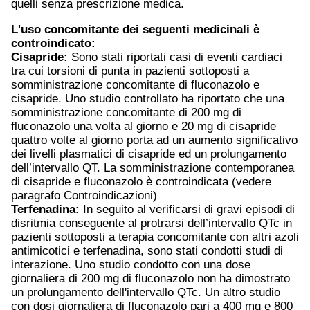
quelli senza prescrizione medica.
L'uso concomitante dei seguenti medicinali è
controindicato:
Cisapride:
Sono stati riportati casi di eventi cardiaci
tra cui torsioni di punta in pazienti sottoposti a
somministrazione concomitante di fluconazolo e
cisapride. Uno studio controllato ha riportato che una
somministrazione concomitante di 200 mg di
fluconazolo una volta al giorno e 20 mg di cisapride
quattro volte al giorno porta ad un aumento significativo
dei livelli plasmatici di cisapride ed un prolungamento
dell’intervallo QT. La somministrazione contemporanea
di cisapride e fluconazolo è controindicata (vedere
paragrafo Controindicazioni)
Terfenadina:
In seguito al verificarsi di gravi episodi di
disritmia conseguente al protrarsi dell’intervallo QTc in
pazienti sottoposti a terapia concomitante con altri azoli
antimicotici e terfenadina, sono stati condotti studi di
interazione. Uno studio condotto con una dose
giornaliera di 200 mg di fluconazolo non ha dimostrato
un prolungamento dell'intervallo QTc. Un altro studio
con dosi giornaliera di fluconazolo pari a 400 mg e 800