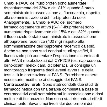
Cmax e l'AUC del flurbiprofen sono aumentate
rispettivamente del 23% e dell'81% quando è stato
somministrato in associazione al fluconazolo, rispetto
alla somministrazione del flurbiprofen da solo.
Analogamente, la Cmax e AUC dell'isomero
farmacologicamente attivo [S-(+)-ibuprofene] sono
aumentate rispettivamente del 15% e dell’82% quando
il fluconazolo è stato somministrato in associazione
all'ibuprofene racemico (400 mg) rispetto alla
somministrazione dell’ibuprofene racemico da solo.
Anche se non sono stati condotti studi specifici, il
fluconazolo può aumentare l’esposizione sistemica di
altri FANS metabolizzati dal CYP2C9 (es. naprossene,
lornoxicam, meloxicam, diclofenac). Si consiglia un
monitoraggio frequente degli eventi avversi e della
tossicità in correlazione ai FANS. Potrebbero essere
necessarie modifiche ai dosaggio dei FANS.
Contraccettivi orali:
Sono stati condotti due studi di
farmacocinetica con una terapia combinata a base di
contraccettivi orali somministrati in associazione a dosi
multiple di fluconazolo. Non sono stati riscontrati effetti
clinicamente rilevanti nei livelli dei due ormoni dei