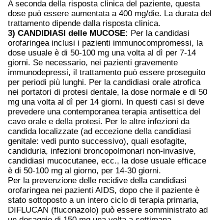
A seconda della risposta clinica del paziente, questa
dose può essere aumentata a 400 mg/die. La durata del
trattamento dipende dalla risposta clinica.
3) CANDIDIASI delle MUCOSE:
Per la candidasi
orofaringea inclusi i pazienti immunocompromessi, la
dose usuale è di 50-100 mg una volta al dì per 7-14
giorni. Se necessario, nei pazienti gravemente
immunodepressi, il trattamento può essere proseguito
per periodi più lunghi. Per la candidiasi orale atrofica
nei portatori di protesi dentale, la dose normale e di 50
mg una volta al dì per 14 giorni. In questi casi si deve
prevedere una contemporanea terapia antisettica del
cavo orale e della protesi. Per le altre infezioni da
candida localizzate (ad eccezione della candidiasi
genitale: vedi punto successivo), quali esofagite,
candiduria, infezioni broncopolmonari non-invasive,
candidiasi mucocutanee, ecc., la dose usuale efficace
è di 50-100 mg al giorno, per 14-30 giorni.
Per la prevenzione delle recidive della candidiasi
orofaringea nei pazienti AIDS, dopo che il paziente è
stato sottoposto a un intero ciclo di terapia primaria,
DIFLUCAN (fluconazolo) può essere somministrato ad
un dosaggio di 150 mg una volta a settimana.