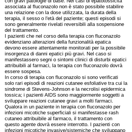
con gravi patologie di base. Nei casi di epatotossicità
associata al fluconazolo non è stato possibile stabilire
una relazione con la dose utilizzata, la durata della
terapia, il sesso o l'età del paziente; questi episodi si
sono generalmente rivelati reversibili alla sospensione
del trattamento.
I pazienti che nel corso della terapia con fluconazolo
evidenziano alterazioni della funzionalità epatica
devono essere attentamente monitorati per la possibile
insorgenza di danni epatici più gravi. Nel caso si
manifestassero segni o sintomi clinici di disturbi epatici
attribuibili al farmaci, la terapia con fluconazolo dovrà
essere sospesa.
In corso di terapia con fluconazolo si sono verificati
solo rari episodi di reazioni cutanee esfoliative tra cui la
sindrome di Stevens-Johnson e la necrolisi epidermica
tossica; i pazienti AIDS sono maggiormente soggetti a
sviluppare reazioni cutanee gravi a molti farmaci.
Qualora in un paziente in terapia con fluconazolo per
infezioni micotiche superficiali si manifestasse rash
cutaneo attribuibile al farmaco, il trattamento con
questo agente dovrà essere interrotto. I pazienti con
infezioni micotiche invasive/sistemiche che sviluppano