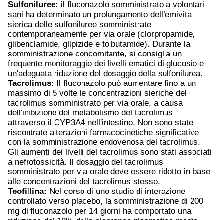
Sulfoniluree:
il fluconazolo somministrato a volontari
sani ha determinato un prolungamento dell’emivita
sierica delle sulfoniluree somministrate
contemporaneamente per via orale (clorpropamide,
glibenclamide, glipizide e tolbutamide). Durante la
somministrazione concomitante, si consiglia un
frequente monitoraggio dei livelli ematici di glucosio e
un'adeguata riduzione del dosaggio della sulfonilurea.
Tacrolimus:
Il fluconazolo può aumentare fino a un
massimo di 5 volte le concentrazioni sieriche del
tacrolimus somministrato per via orale, a causa
dell'inibizione del metabolismo del tacrolimus
attraverso il CYP3A4 nell'intestino. Non sono state
riscontrate alterazioni farmacocinetiche significative
con la somministrazione endovenosa del tacrolimus.
Gli aumenti dei livelli del tacrolimus sono stati associati
a nefrotossicità. Il dosaggio del tacrolimus
somministrato per via orale deve essere ridotto in base
alle concentrazioni del tacrolimus stesso.
Teofillina:
Nel corso di uno studio di interazione
controllato verso placebo, la somministrazione di 200
mg di fluconazolo per 14 giorni ha comportato una