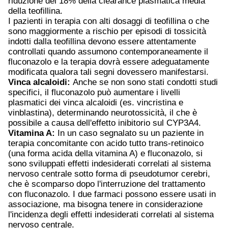
riduzione del 18% della clearance plasmatica media
della teofillina.
I pazienti in terapia con alti dosaggi di teofillina o che
sono maggiormente a rischio per episodi di tossicità
indotti dalla teofillina devono essere attentamente
controllati quando assumono contemporaneamente il
fluconazolo e la terapia dovrà essere adeguatamente
modificata qualora tali segni dovessero manifestarsi.
Vinca alcaloidi:
Anche se non sono stati condotti studi
specifici, il fluconazolo può aumentare i livelli
plasmatici dei vinca alcaloidi (es. vincristina e
vinblastina), determinando neurotossicità, il che è
possibile a causa dell'effetto inibitorio sul CYP3A4.
Vitamina A:
In un caso segnalato su un paziente in
terapia concomitante con acido tutto trans-retinoico
(una forma acida della vitamina A) e fluconazolo, si
sono sviluppati effetti indesiderati correlati al sistema
nervoso centrale sotto forma di pseudotumor cerebri,
che è scomparso dopo l'interruzione del trattamento
con fluconazolo. I due farmaci possono essere usati in
associazione, ma bisogna tenere in considerazione
l'incidenza degli effetti indesiderati correlati al sistema
nervoso centrale.