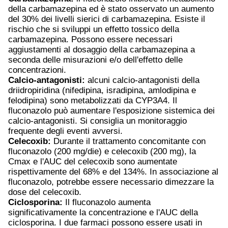
della carbamazepina ed è stato osservato un aumento
del 30% dei livelli sierici di carbamazepina. Esiste il
rischio che si sviluppi un effetto tossico della
carbamazepina. Possono essere necessari
aggiustamenti al dosaggio della carbamazepina a
seconda delle misurazioni e/o dell'effetto delle
concentrazioni.
Calcio-antagonisti:
alcuni calcio-antagonisti della
driidropiridina (nifedipina, isradipina, amlodipina e
felodipina) sono metabolizzati da CYP3A4. Il
fluconazolo può aumentare l'esposizione sistemica dei
calcio-antagonisti. Si consiglia un monitoraggio
frequente degli eventi avversi.
Celecoxib:
Durante il trattamento concomitante con
fluconazolo (200 mg/die) e celecoxib (200 mg), la
Cmax e l'AUC del celecoxib sono aumentate
rispettivamente del 68% e del 134%. In associazione al
fluconazolo, potrebbe essere necessario dimezzare la
dose del celecoxib.
Ciclosporina:
Il fluconazolo aumenta
significativamente la concentrazione e l'AUC della
ciclosporina. I due farmaci possono essere usati in