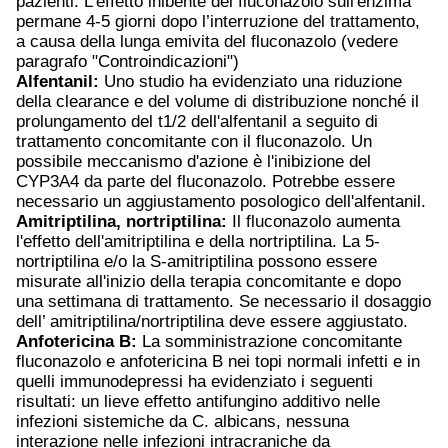
pazienti. L'effetto inibente del fluconazolo sull'enzima
permane 4-5 giorni dopo l’interruzione del trattamento,
a causa della lunga emivita del fluconazolo (vedere
paragrafo "Controindicazioni")
Alfentanil:
Uno studio ha evidenziato una riduzione
della clearance e del volume di distribuzione nonché il
prolungamento del t
1/2
dell'alfentanil a seguito di
trattamento concomitante con il fluconazolo. Un
possibile meccanismo d'azione è l'inibizione del
CYP3A4 da parte del fluconazolo. Potrebbe essere
necessario un aggiustamento posologico dell'alfentanil.
Amitriptilina, nortriptilina:
Il fluconazolo aumenta
l'effetto dell'amitriptilina e della nortriptilina. La 5-
nortriptilina e/o la S-amitriptilina possono essere
misurate all'inizio della terapia concomitante e dopo
una settimana di trattamento. Se necessario il dosaggio
dell’ amitriptilina/nortriptilina deve essere aggiustato.
Anfotericina B:
La somministrazione concomitante
fluconazolo e anfotericina B nei topi normali infetti e in
quelli immunodepressi ha evidenziato i seguenti
risultati: un lieve effetto antifungino additivo nelle
infezioni sistemiche da C. albicans, nessuna
interazione nelle infezioni intracraniche da