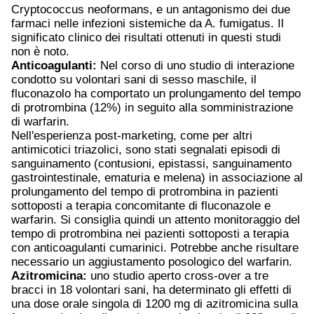
Cryptococcus neoformans, e un antagonismo dei due
farmaci nelle infezioni sistemiche da A. fumigatus. Il
significato clinico dei risultati ottenuti in questi studi
non è noto.
Anticoagulanti:
Nel corso di uno studio di interazione
condotto su volontari sani di sesso maschile, il
fluconazolo ha comportato un prolungamento del tempo
di protrombina (12%) in seguito alla somministrazione
di warfarin.
Nell'esperienza post-marketing, come per altri
antimicotici triazolici, sono stati segnalati episodi di
sanguinamento (contusioni, epistassi, sanguinamento
gastrointestinale, ematuria e melena) in associazione al
prolungamento del tempo di protrombina in pazienti
sottoposti a terapia concomitante di fluconazole e
warfarin. Si consiglia quindi un attento monitoraggio del
tempo di protrombina nei pazienti sottoposti a terapia
con anticoagulanti cumarinici. Potrebbe anche risultare
necessario un aggiustamento posologico del warfarin.
Azitromicina:
uno studio aperto cross-over a tre
bracci in 18 volontari sani, ha determinato gli effetti di
una dose orale singola di 1200 mg di azitromicina sulla