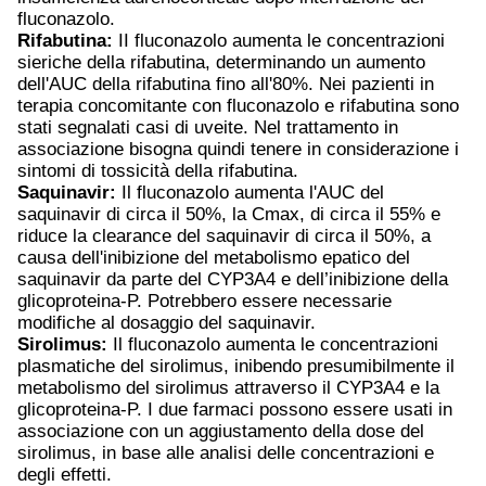
fluconazolo.
Rifabutina:
II fluconazolo aumenta le concentrazioni
sieriche della rifabutina, determinando un aumento
dell'AUC della rifabutina fino all'80%. Nei pazienti in
terapia concomitante con fluconazolo e rifabutina sono
stati segnalati casi di uveite. Nel trattamento in
associazione bisogna quindi tenere in considerazione i
sintomi di tossicità della rifabutina.
Saquinavir:
Il fluconazolo aumenta l'AUC del
saquinavir di circa il 50%, la Cmax, di circa il 55% e
riduce la clearance del saquinavir di circa il 50%, a
causa dell'inibizione del metabolismo epatico del
saquinavir da parte del CYP3A4 e dell’inibizione della
glicoproteina-P. Potrebbero essere necessarie
modifiche al dosaggio del saquinavir.
Sirolimus:
Il fluconazolo aumenta le concentrazioni
plasmatiche del sirolimus, inibendo presumibilmente il
metabolismo del sirolimus attraverso il CYP3A4 e la
glicoproteina-P. I due farmaci possono essere usati in
associazione con un aggiustamento della dose del
sirolimus, in base alle analisi delle concentrazioni e
degli effetti.