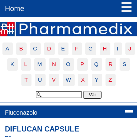
☰
Home
A
B
C
D
E
F
G
H
I
J
K
L
M
N
O
P
Q
R
S
T
U
V
W
X
Y
Z
Fluconazolo
DIFLUCAN CAPSULE