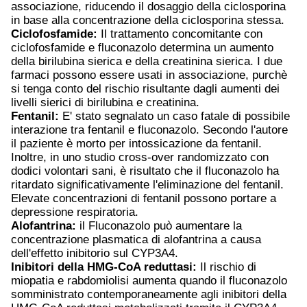
associazione, riducendo il dosaggio della ciclosporina
in base alla concentrazione della ciclosporina stessa.
Ciclofosfamide:
Il trattamento concomitante con
ciclofosfamide e fluconazolo determina un aumento
della birilubina sierica e della creatinina sierica. I due
farmaci possono essere usati in associazione, purchè
si tenga conto del rischio risultante dagli aumenti dei
livelli sierici di birilubina e creatinina.
Fentanil:
E' stato segnalato un caso fatale di possibile
interazione tra fentanil e fluconazolo. Secondo l'autore
il paziente è morto per intossicazione da fentanil.
Inoltre, in uno studio cross-over randomizzato con
dodici volontari sani, è risultato che il fluconazolo ha
ritardato significativamente l'eliminazione del fentanil.
Elevate concentrazioni di fentanil possono portare a
depressione respiratoria.
Alofantrina:
il Fluconazolo può aumentare la
concentrazione plasmatica di alofantrina a causa
dell'effetto inibitorio sul CYP3A4.
Inibitori della HMG-CoA reduttasi:
Il rischio di
miopatia e rabdomiolisi aumenta quando il fluconazolo
somministrato contemporaneamente agli inibitori della