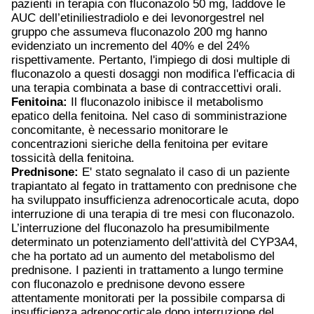
pazienti in terapia con fluconazolo 50 mg, laddove le
AUC dell’etiniliestradiolo e dei levonorgestrel nel
gruppo che assumeva fluconazolo 200 mg hanno
evidenziato un incremento del 40% e del 24%
rispettivamente. Pertanto, l'impiego di dosi multiple di
fluconazolo a questi dosaggi non modifica l'efficacia di
una terapia combinata a base di contraccettivi orali.
Fenitoina:
Il fluconazolo inibisce il metabolismo
epatico della fenitoina. Nel caso di somministrazione
concomitante, è necessario monitorare le
concentrazioni sieriche della fenitoina per evitare
tossicità della fenitoina.
Prednisone:
E' stato segnalato il caso di un paziente
trapiantato al fegato in trattamento con prednisone che
ha sviluppato insufficienza adrenocorticale acuta, dopo
interruzione di una terapia di tre mesi con fluconazolo.
L’interruzione del fluconazolo ha presumibilmente
determinato un potenziamento dell'attività del CYP3A4,
che ha portato ad un aumento del metabolismo del
prednisone. I pazienti in trattamento a lungo termine
con fluconazolo e prednisone devono essere
attentamente monitorati per la possibile comparsa di
insufficienza adrenocorticale dopo interruzione del