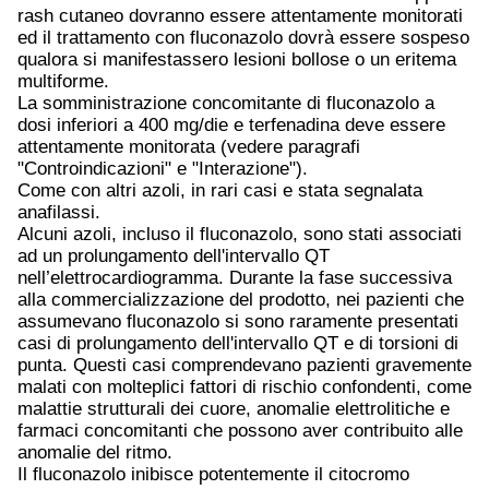
rash cutaneo dovranno essere attentamente monitorati
ed il trattamento con fluconazolo dovrà essere sospeso
qualora si manifestassero lesioni bollose o un eritema
multiforme.
La somministrazione concomitante di fluconazolo a
dosi inferiori a 400 mg/die e terfenadina deve essere
attentamente monitorata (vedere paragrafi
"Controindicazioni" e "Interazione").
Come con altri azoli, in rari casi e stata segnalata
anafilassi.
Alcuni azoli, incluso il fluconazolo, sono stati associati
ad un prolungamento dell'intervallo QT
nell’elettrocardiogramma. Durante la fase successiva
alla commercializzazione del prodotto, nei pazienti che
assumevano fluconazolo si sono raramente presentati
casi di prolungamento dell'intervallo QT e di torsioni di
punta. Questi casi comprendevano pazienti gravemente
malati con molteplici fattori di rischio confondenti, come
malattie strutturali dei cuore, anomalie elettrolitiche e
farmaci concomitanti che possono aver contribuito alle
anomalie del ritmo.
Il fluconazolo inibisce potentemente il citocromo