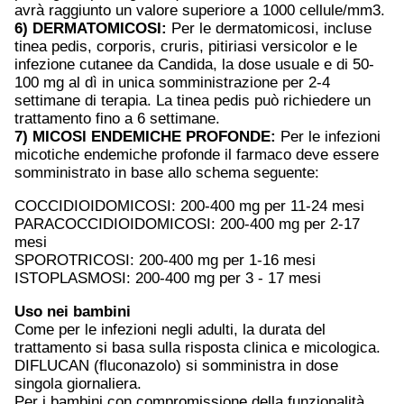
avrà raggiunto un valore superiore a 1000 cellule/mm3.
6) DERMATOMICOSI:
Per le dermatomicosi, incluse
tinea pedis, corporis, cruris, pitiriasi versicolor e le
infezione cutanee da Candida, la dose usuale e di 50-
100 mg al dì in unica somministrazione per 2-4
settimane di terapia. La tinea pedis può richiedere un
trattamento fino a 6 settimane.
7) MICOSl ENDEMICHE PROFONDE:
Per le infezioni
micotiche endemiche profonde il farmaco deve essere
somministrato in base allo schema seguente:
COCCIDIOIDOMICOSI: 200-400 mg per 11-24 mesi
PARACOCCIDIOIDOMICOSI: 200-400 mg per 2-17
mesi
SPOROTRICOSI: 200-400 mg per 1-16 mesi
ISTOPLASMOSI: 200-400 mg per 3 - 17 mesi
Uso nei bambini
Come per le infezioni negli adulti, la durata del
trattamento si basa sulla risposta clinica e micologica.
DIFLUCAN (fluconazolo) si somministra in dose
singola giornaliera.
Per i bambini con compromissione della funzionalità