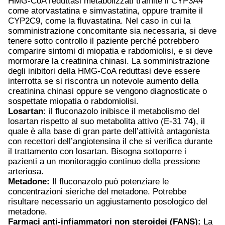
HMG-CoA reduttasi metabolizzati tramite il CYP3A4
come atorvastatina e simvastatina, oppure tramite il
CYP2C9, come la fluvastatina. Nel caso in cui la
somministrazione concomitante sia necessaria, si deve
tenere sotto controllo il paziente perché potrebbero
comparire sintomi di miopatia e rabdomiolisi, e si deve
mormorare la creatinina chinasi. La somministrazione
degli inibitori della HMG-CoA reduttasi deve essere
interrotta se si riscontra un notevole aumento della
creatinina chinasi oppure se vengono diagnosticate o
sospettate miopatia o rabdomiolisi.
Losartan:
il fluconazolo inibisce il metabolismo del
losartan rispetto al suo metabolita attivo (E-31 74), il
quale è alla base di gran parte dell’attività antagonista
con recettori dell’angiotensina il che si verifica durante
il trattamento con losartan. Bisogna sottoporre i
pazienti a un monitoraggio continuo della pressione
arteriosa.
Metadone:
Il fluconazolo può potenziare le
concentrazioni sieriche del metadone. Potrebbe
risultare necessario un aggiustamento posologico del
metadone.
Farmaci anti-infiammatori non steroidei (FANS):
La