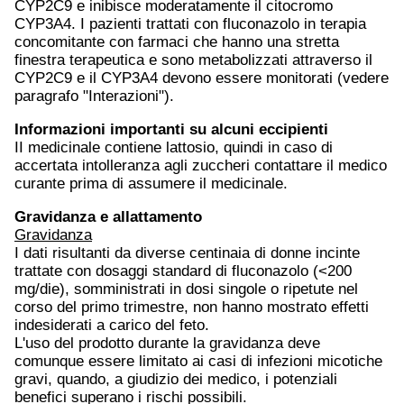
CYP2C9 e inibisce moderatamente il citocromo
CYP3A4. I pazienti trattati con fluconazolo in terapia
concomitante con farmaci che hanno una stretta
finestra terapeutica e sono metabolizzati attraverso il
CYP2C9 e il CYP3A4 devono essere monitorati (vedere
paragrafo "Interazioni").
Informazioni importanti su alcuni eccipienti
II medicinale contiene lattosio, quindi in caso di
accertata intolleranza agli zuccheri contattare il medico
curante prima di assumere il medicinale.
Gravidanza e allattamento
Gravidanza
I dati risultanti da diverse centinaia di donne incinte
trattate con dosaggi standard di fluconazolo (<200
mg/die), somministrati in dosi singole o ripetute nel
corso del primo trimestre, non hanno mostrato effetti
indesiderati a carico del feto.
L'uso del prodotto durante la gravidanza deve
comunque essere limitato ai casi di infezioni micotiche
gravi, quando, a giudizio dei medico, i potenziali
benefici superano i rischi possibili.