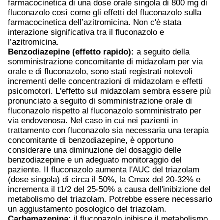
farmacocinetica di una dose orale singola di 800 mg di
fluconazolo così come gli effetti del fluconazolo sulla
farmacocinetica dell’azitromicina. Non c'è stata
interazione significativa tra il fluconazolo e
l’azitromicina.
Benzodiazepine (effetto rapido):
a seguito della
somministrazione concomitante di midazolam per via
orale e di fluconazolo, sono stati registrati notevoli
incrementi delle concentrazioni di midazolam e effetti
psicomotori. L'effetto sul midazolam sembra essere più
pronunciato a seguito di somministrazione orale di
fluconazolo rispetto al fluconazolo somministrato per
via endovenosa. Nel caso in cui nei pazienti in
trattamento con fluconazolo sia necessaria una terapia
concomitante di benzodiazepine, è opportuno
considerare una diminuzione del dosaggio delle
benzodiazepine e un adeguato monitoraggio del
paziente. II fluconazolo aumenta l'AUC del triazolam
(dose singola) di circa il 50%, la Cmax del 20-32% e
incrementa il t
1/2
del 25-50% a causa dell'inibizione del
metabolismo del triazolam. Potrebbe essere necessario
un aggiustamento posologico del triazolam.
Carbamazepina:
il fluconazolo inibisce il metabolismo