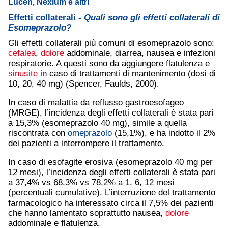
Lucen, Nexium e altri
Effetti collaterali -
Quali sono gli effetti collaterali di
Esomeprazolo?
Gli effetti collaterali più comuni di esomeprazolo sono:
cefalea
,
dolore
addominale, diarrea, nausea e infezioni
respiratorie. A questi sono da aggiungere flatulenza e
sinusite
in caso di trattamenti di mantenimento (dosi di
10, 20, 40 mg) (Spencer, Faulds, 2000).
In caso di malattia da reflusso gastroesofageo
(MRGE), l’incidenza degli effetti collaterali è stata pari
a 15,3% (esomeprazolo 40 mg), simile a quella
riscontrata con
omeprazolo
(15,1%), e ha indotto il 2%
dei pazienti a interrompere il trattamento.
In caso di esofagite erosiva (esomeprazolo 40 mg per
12 mesi), l’incidenza degli effetti collaterali è stata pari
a 37,4% vs 68,3% vs 78,2% a 1, 6, 12 mesi
(percentuali cumulative). L’interruzione del trattamento
farmacologico ha interessato circa il 7,5% dei pazienti
che hanno lamentato soprattutto nausea,
dolore
addominale e flatulenza.