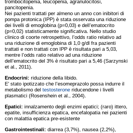
trombocitopenia, leucopenia, agranulocitosi,
pancitopenia.
Nei pazienti trattati per almeno un anno con inibitori di
pompa protonica (IPP) è stata osservata una riduzione
dei livelli di emoglobina (p=0,03) e dell’ematocrito
(p=0,02) statisticamente significativa. Nello studio
clinico di coorte retrospettivo, l’odds ratio relativo ad
una riduzione di emoglobina di 1,0 g/dl fra pazienti
trattati e non trattati con IPP è risultata pari a 5,03,
mentre l’odds ratio relativo ad una riduzione
dell’ematocrito del 3% è risultato pari a 5,46 (Sarzynski
et al., 2011).
Endocrini:
riduzione della libido.
E’ stato ipotizzato che l’esomeprazolo possa indurre il
metabolismo del
testosterone
riducendone i livelli
plasmatici (Rosenshein et al., 2004).
Epatici:
innalzamento degli enzimi epatici; (raro) ittero,
epatite, insufficienza epatica, encefalopatia nei pazienti
con malattia epatica pre-esistente
Gastrointestinali:
diarrea (3,7%), nausea (2,2%),