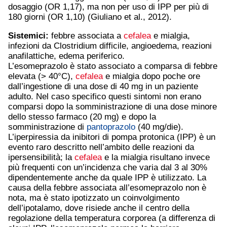
dosaggio (OR 1,17), ma non per uso di IPP per più di
180 giorni (OR 1,10) (Giuliano et al., 2012).
Sistemici:
febbre associata a
cefalea
e mialgia,
infezioni da Clostridium difficile, angioedema, reazioni
anafilattiche, edema periferico.
L’esomeprazolo è stato associato a comparsa di febbre
elevata (> 40°C),
cefalea
e mialgia dopo poche ore
dall’ingestione di una dose di 40 mg in un paziente
adulto. Nel caso specifico questi sintomi non erano
comparsi dopo la somministrazione di una dose minore
dello stesso farmaco (20 mg) e dopo la
somministrazione di
pantoprazolo
(40 mg/die).
L’iperpiressia da inibitori di pompa protonica (IPP) è un
evento raro descritto nell’ambito delle reazioni da
ipersensibilità; la
cefalea
e la mialgia risultano invece
più frequenti con un’incidenza che varia dal 3 al 30%
dipendentemente anche da quale IPP è utilizzato. La
causa della febbre associata all’esomeprazolo non è
nota, ma è stato ipotizzato un coinvolgimento
dell’ipotalamo, dove risiede anche il centro della
regolazione della temperatura corporea (a differenza di