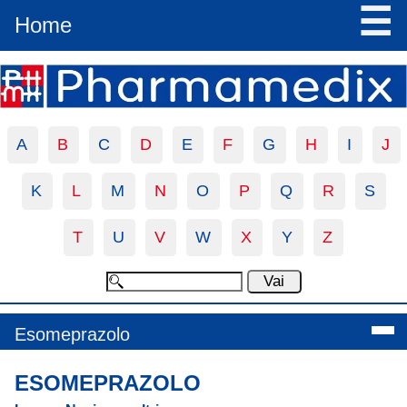
☰
Home
A
B
C
D
E
F
G
H
I
J
K
L
M
N
O
P
Q
R
S
T
U
V
W
X
Y
Z
Esomeprazolo
ESOMEPRAZOLO