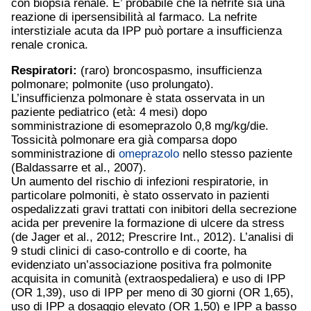
con biopsia renale. E’ probabile che la nefrite sia una
reazione di ipersensibilità al farmaco. La nefrite
interstiziale acuta da IPP può portare a insufficienza
renale cronica.
Respiratori:
(raro) broncospasmo, insufficienza
polmonare; polmonite (uso prolungato).
L’insufficienza polmonare è stata osservata in un
paziente pediatrico (età: 4 mesi) dopo
somministrazione di esomeprazolo 0,8 mg/kg/die.
Tossicità polmonare era già comparsa dopo
somministrazione di
omeprazolo
nello stesso paziente
(Baldassarre et al., 2007).
Un aumento del rischio di infezioni respiratorie, in
particolare polmoniti, è stato osservato in pazienti
ospedalizzati gravi trattati con inibitori della secrezione
acida per prevenire la formazione di ulcere da stress
(de Jager et al., 2012; Prescrire Int., 2012). L’analisi di
9 studi clinici di caso-controllo e di coorte, ha
evidenziato un’associazione positiva fra polmonite
acquisita in comunità (extraospedaliera) e uso di IPP
(OR 1,39), uso di IPP per meno di 30 giorni (OR 1,65),
uso di IPP a dosaggio elevato (OR 1,50) e IPP a basso