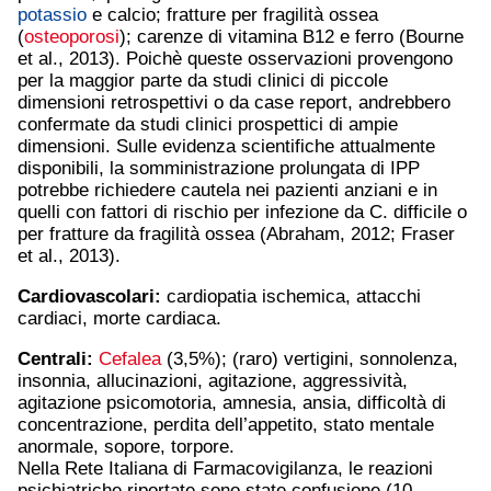
potassio
e calcio; fratture per fragilità ossea
(
osteoporosi
); carenze di vitamina B12 e ferro (Bourne
et al., 2013). Poichè queste osservazioni provengono
per la maggior parte da studi clinici di piccole
dimensioni retrospettivi o da case report, andrebbero
confermate da studi clinici prospettici di ampie
dimensioni. Sulle evidenza scientifiche attualmente
disponibili, la somministrazione prolungata di IPP
potrebbe richiedere cautela nei pazienti anziani e in
quelli con fattori di rischio per infezione da C. difficile o
per fratture da fragilità ossea (Abraham, 2012; Fraser
et al., 2013).
Cardiovascolari:
cardiopatia ischemica, attacchi
cardiaci, morte cardiaca.
Centrali:
Cefalea
(3,5%); (raro) vertigini, sonnolenza,
insonnia, allucinazioni, agitazione, aggressività,
agitazione psicomotoria, amnesia, ansia, difficoltà di
concentrazione, perdita dell’appetito, stato mentale
anormale, sopore, torpore.
Nella Rete Italiana di Farmacovigilanza, le reazioni
psichiatriche riportate sono state confusione (10