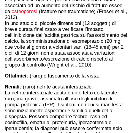
associata ad un aumento del rischio di fratture ossee
da
osteoporosi
(fratture non traumatiche) (Fraser et al.,
2013).
In uno studio di piccole dimensioni (12 soggetti) di
breve durata finalizzato a verificare l’impatto
dell’inibizione dell’acidità gastrica sull’assorbimento del
calcio, la somministrazione di esomeprazolo (20 mg
due volte al giorno) a volontari sani (18-45 anni) per 2
cicli di 12 giorni non è stata associata a variazioni
dell’assorbimento/escrezione di calcio rispetto al
gruppo di controllo (Wright et al., 2010).
Oftalmici:
(raro) offuscamento della vista.
Renali:
(raro) nefrite acuta interstiziale.
La nefrite interstiziale acuta è un effetto collaterale
raro, ma grave, associato all’uso degli inibitori di
pompa protonica (IPP). I sintomi con cui si manifesta
sono inizialmente aspecifici e simili a quelli della
dispepsia. Possono comparire febbre, rash ed
eosinofilia, ematuria, proteinuria, iperazotemia e
iperuricemia; la diagnosi può essere confermata solo