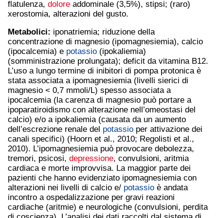
flatulenza,
dolore
addominale (3,5%), stipsi; (raro)
xerostomia, alterazioni del gusto.
Metabolici:
iponatriemia; riduzione della
concentrazione di magnesio (ipomagnesiemia), calcio
(ipocalcemia) e
potassio
(ipokaliemia)
(somministrazione prolungata); deficit da vitamina B12.
L’uso a lungo termine di inibitori di pompa protonica è
stata associata a ipomagnesiemia (livelli sierici di
magnesio < 0,7 mmoli/L) spesso associata a
ipocalcemia (la carenza di magnesio può portare a
ipoparatiroidismo con alterazione nell’omeostasi del
calcio) e/o a ipokaliemia (causata da un aumento
dell’escrezione renale del
potassio
per attivazione dei
canali specifici) (Hoorn et al., 2010; Regolisti et al.,
2010). L’ipomagnesiemia può provocare debolezza,
tremori, psicosi,
depressione
, convulsioni, aritmia
cardiaca e morte improvvisa. La maggior parte dei
pazienti che hanno evidenziato ipomagnesiemia con
alterazioni nei livelli di calcio e/
potassio
è andata
incontro a ospedalizzazione per gravi reazioni
cardiache (aritmie) e neurologiche (convulsioni, perdita
di coscienza). L’analisi dei dati raccolti dal sistema di