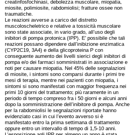
creatinfosfochinasi, debolezza muscolare, miopatia,
miosite, polimiosite, rabdomiolisi; fratture ossee non
traumatiche.
Le reazioni avverse a carico del distretto
muscoloscheletrico e relative a tossicità muscolare
sono state associate, in vario grado, all’uso degli
inibitori di pompa protonica (IPP). E’ possibile che tali
reazioni possano dipendere dall’inibizione enzimatica
(CYP2C19, 3A4) e della glicoproteina P con
conseguente aumento dei livelli sierici degli inibitori di
pompa e/o dei farmaci somministrati in associazione e
noti per causare miopatia. Nel 45% delle segnalazioni
di miosite, i sintomi sono comparsi durante i primi tre
mesi di terapia, mentre nei pazienti con miopatia, i
sintomi si sono manifestati con maggior frequenza nei
primi 10 giorni del trattamento; più raramente in un
periodo di tempo compreso fra i 50 giorni e alcuni anni
dopo la somministrazione dell’inibitore di pompa. Anche
per la rabdomiolisi le segnalazioni riportate hanno
evidenziato casi in cui l’evento avverso si è
manifestato entro la prima settimana di trattamento
oppure entro un intervallo di tempo di 1,5-10 anni.
L’esposizione agli IPP per almeno un anno è stata