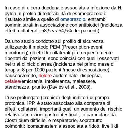
In caso di ulcera duodenale associata a infezione da H.
pylori, il profilo di tollerabilità di esomeprazolo è
risultato simile a quello di
omeprazolo
, entrambi
somministrati in associazione con antibiotici (incidenza
effetti collaterali: 58,5 vs 54,5% dei pazienti).
Da uno studio condotto sul profilo di sicurezza
utilizzando il metodo PEM (Prescription-event
monitoring) gli effetti collaterali più frequentemente
riportati dai pazienti sono coincisi con quelli osservati
nei trial clinici: diarrea (incidenza nel primo mese di
terapia: 8 per 1000 pazienti/mese di esposizione),
nausea/vomito,
dolore
addominale, dispepsia,
cefalea
/emicrania, intolleranza, malessere,
stanchezza, prurito (Davies et al., 2008).
L’uso prolungato (cronico) degli inibitori di pompa
protonica, IPP, è stato associato alla comparsa di
effetti collaterali importanti quali un aumento del rischio
relativo a infezioni gastrointestinali, in particolare da
Clostridium difficile, e respiratorie, soprattutto
polmoniti; ipomagnesiemia associata a ridotti livelli di